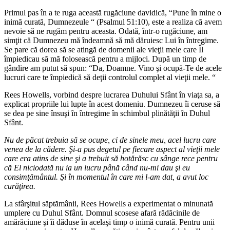
Primul pas în a te ruga această rugăciune davidică, “Pune în mine o
inimă curată, Dumnezeule “ (Psalmul 51:10), este a realiza că avem
nevoie să ne rugăm pentru aceasta. Odată, într-o rugăciune, am
simţit că Dumnezeu mă îndeamnă să mă dăruiesc Lui în întregime.
Se pare că dorea să se atingă de domenii ale vieţii mele care Îl
împiedicau să mă folosească pentru a mijloci. După un timp de
gândire am putut să spun: “Da, Doamne. Vino şi ocupă-Te de acele
lucruri care te împiedică să deţii controlul complet al vieţii mele. “
Rees Howells, vorbind despre lucrarea Duhului Sfânt în viaţa sa, a
explicat propriile lui lupte în acest domeniu. Dumnezeu îi ceruse să
se dea pe sine însuşi în întregime în schimbul plinătăţii în Duhul
Sfânt.
Nu de păcat trebuia să se ocupe, ci de sinele meu, acel lucru care
venea de la cădere. Şi-a pus degetul pe fiecare aspect al vieţii mele
care era atins de sine şi a trebuit să hotărăsc cu sânge rece pentru
că El niciodată nu ia un lucru până când nu-mi dau şi eu
consimţământul. Şi în momentul în care mi l-am dat, a avut loc
curăţirea.
La sfârşitul săptămânii, Rees Howells a experimentat o minunată
umplere cu Duhul Sfânt. Domnul scosese afară rădăcinile de
amărăciune şi îi dăduse în acelaşi timp o inimă curată. Pentru unii