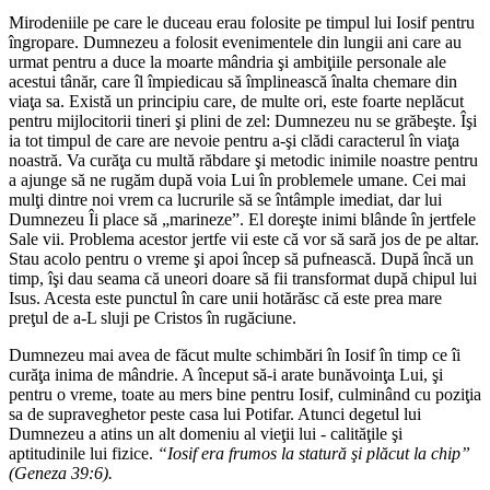
Mirodeniile pe care le duceau erau folosite pe timpul lui Iosif pentru
îngropare. Dumnezeu a folosit evenimentele din lungii ani care au
urmat pentru a duce la moarte mândria şi ambiţiile personale ale
acestui tânăr, care îl împiedicau să împlinească înalta chemare din
viaţa sa. Există un principiu care, de multe ori, este foarte neplăcut
pentru mijlocitorii tineri şi plini de zel: Dumnezeu nu se grăbeşte. Îşi
ia tot timpul de care are nevoie pentru a-şi clădi caracterul în viaţa
noastră. Va curăţa cu multă răbdare şi metodic inimile noastre pentru
a ajunge să ne rugăm după voia Lui în problemele umane. Cei mai
mulţi dintre noi vrem ca lucrurile să se întâmple imediat, dar lui
Dumnezeu Îi place să „marineze”. El doreşte inimi blânde în jertfele
Sale vii. Problema acestor jertfe vii este că vor să sară jos de pe altar.
Stau acolo pentru o vreme şi apoi încep să pufnească. După încă un
timp, îşi dau seama că uneori doare să fii transformat după chipul lui
Isus. Acesta este punctul în care unii hotărăsc că este prea mare
preţul de a-L sluji pe Cristos în rugăciune.
Dumnezeu mai avea de făcut multe schimbări în Iosif în timp ce îi
curăţa inima de mândrie. A început să-i arate bunăvoinţa Lui, şi
pentru o vreme, toate au mers bine pentru Iosif, culminând cu poziţia
sa de supraveghetor peste casa lui Potifar. Atunci degetul lui
Dumnezeu a atins un alt domeniu al vieţii lui - calităţile şi
aptitudinile lui fizice.
“Iosif era frumos la statură şi plăcut la chip”
(Geneza 39:6).