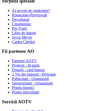
Secțiuni speciale
Ai nevoie de rugăciune?
Rugaciune-Prayerwall
Devoțional
Creaționism
Pro-Viață
Liber de datorii
Joyce Meyer
Cartea Cărților
Fii partener AO
Partener AOTV
Proiecte - fii parte
Donații - card bancar
3,5% din impozit - Persoane
Publicitate - Organizații
Sponsorizare - Organizații
Pentru biserici
Pentru televiziuni
Servicii AOTV