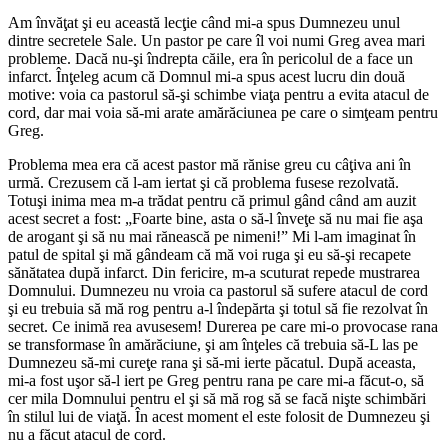
Am învăţat şi eu această lecţie când mi-a spus Dumnezeu unul
dintre secretele Sale. Un pastor pe care îl voi numi Greg avea mari
probleme. Dacă nu-şi îndrepta căile, era în pericolul de a face un
infarct. Înţeleg acum că Domnul mi-a spus acest lucru din două
motive: voia ca pastorul să-şi schimbe viaţa pentru a evita atacul de
cord, dar mai voia să-mi arate amărăciunea pe care o simţeam pentru
Greg.
Problema mea era că acest pastor mă rănise greu cu câţiva ani în
urmă. Crezusem că l-am iertat şi că problema fusese rezolvată.
Totuşi inima mea m-a trădat pentru că primul gând când am auzit
acest secret a fost: „Foarte bine, asta o să-l înveţe să nu mai fie aşa
de arogant şi să nu mai rănească pe nimeni!” Mi l-am imaginat în
patul de spital şi mă gândeam că mă voi ruga şi eu să-şi recapete
sănătatea după infarct. Din fericire, m-a scuturat repede mustrarea
Domnului. Dumnezeu nu vroia ca pastorul să sufere atacul de cord
şi eu trebuia să mă rog pentru a-l îndepărta şi totul să fie rezolvat în
secret. Ce inimă rea avusesem! Durerea pe care mi-o provocase rana
se transformase în amărăciune, şi am înţeles că trebuia să-L las pe
Dumnezeu să-mi cureţe rana şi să-mi ierte păcatul. După aceasta,
mi-a fost uşor să-l iert pe Greg pentru rana pe care mi-a făcut-o, să
cer mila Domnului pentru el şi să mă rog să se facă nişte schimbări
în stilul lui de viaţă. În acest moment el este folosit de Dumnezeu şi
nu a făcut atacul de cord.