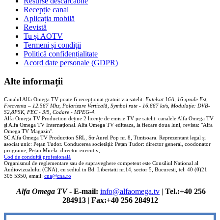
Resurse descărcabile
Recepție canal
Aplicația mobilă
Revistă
Tu și AOTV
Termeni și condiții
Politică confidențialitate
Acord date personale (GDPR)
Alte informații
Canalul Alfa Omega TV poate fi recepționat gratuit via satelit:
Eutelsat 16A, 16 grade Est,
Frecventa – 12.567 Mhz, Polarizare
Vertica
lă, Symbol rate - 16.667 ks/s, Modulație: DVB-
S2,8PSK, FEC - 3/5, Codare - MPEG-4
.
Alfa Omega TV Production deține 2 licențe de emisie TV pe satelit: canalele Alfa Omega TV
și Alfa Omega TV Internațional. Alfa Omega TV editeaza, la fiecare doua luni, revista: "Alfa
Omega TV Magazin".
SC Alfa Omega TV Production SRL, Str Aurel Pop nr. 8, Timisoara. Reprezentant legal și
asociat unic: Pețan Tudor. Conducerea societății: Pețan Tudor: director general, coodonator
programe; Pețan Mirela: director executiv;
Cod de conduită profesională
Organismul de reglementare sau de supraveghere competent este Consiliul National al
Audiovizualului (CNA), cu sediul in Bd. Libertatii nr.14, sector 5, Bucuresti, tel: 40 (0)21
305 5350, email:
cna@cna.ro
Alfa Omega TV
-
E-mail:
info@alfaomega.tv
|
Tel.:+40 256
284913
|
Fax:+40 256 284912