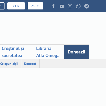
e
TV LIVE
AOTVi
Creștinul și
Librăria
Donează
societatea
Alfa Omega
Ce spun alții
Donează