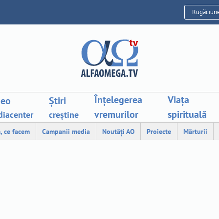
Rugăciun
Înțelegerea
Viața
deo
Știri
vremurilor
spirituală
iacenter
creștine
, ce facem
Campanii media
Noutăți AO
Proiecte
Mărturii