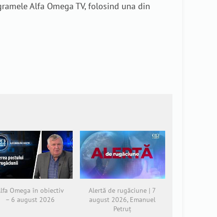
rogramele Alfa Omega TV, folosind una din
lfa Omega în obiectiv
Alertă de rugăciune | 7
– 6 august 2026
august 2026, Emanuel
Petruț