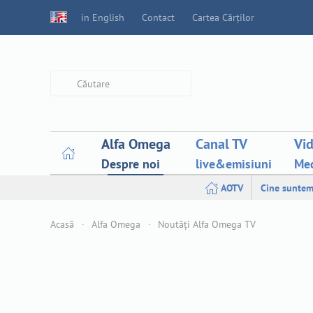
in English
Contact
Cartea Cărților
Type 2 or more characters for
results.
Alfa Omega
Canal TV
Vi
Despre noi
live&emisiuni
Med
AOTV
Cine suntem
Acasă
Alfa Omega
Noutăți Alfa Omega TV