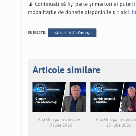
📡 Continuați să fiți parte și martori ai pute
modalitățile de donație disponibile 👉 aici:
h
SUBIECTE:
mărturii Alfa Omega
Articole similare
Alfa Omega în obiectiv
Alfa Omega în obiect
– 9 iulie 2026
– 23 iulie 2026