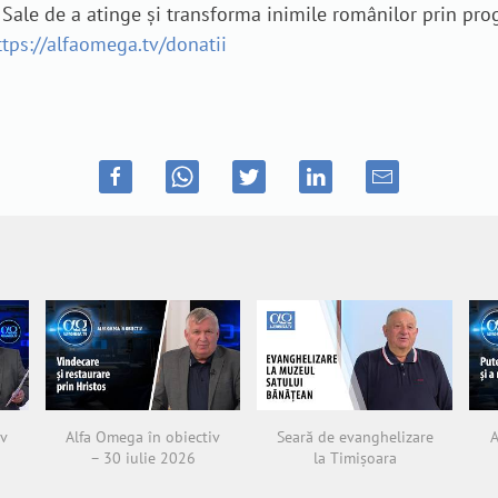
rii Sale de a atinge și transforma inimile românilor prin p
ttps://alfaomega.tv/donatii
iv
Alfa Omega în obiectiv
Seară de evanghelizare
A
– 30 iulie 2026
la Timișoara