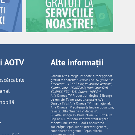
ii AOTV
Alte informații
Canalul Alfa Omega TV poate fi recepționat
escărcabile
gratuit via satelit:
Eutelsat 16A, 16 grade Est,
Frecventa – 12.567 Mhz, Polarizare
Vertica
lă,
Symbol rate - 16.667 ks/s, Modulație: DVB-
anal
S2,8PSK, FEC - 3/5, Codare - MPEG-4
.
Alfa Omega TV Production deține 2 licențe
de emisie TV pe satelit: canalele Alfa
mobilă
Omega TV și Alfa Omega TV Internațional.
Alfa Omega TV editeaza, la fiecare doua luni,
revista: "Alfa Omega TV Magazin".
SC Alfa Omega TV Production SRL, Str Aurel
Pop nr. 8, Timisoara. Reprezentant legal și
V
asociat unic: Pețan Tudor. Conducerea
societății: Pețan Tudor: director general,
coodonator programe; Pețan Mirela:
director executiv;