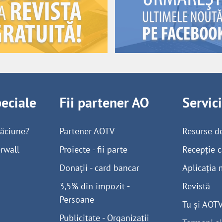
peciale
Fii partener AO
Servic
găciune?
Partener AOTV
Resurse d
rwall
Proiecte - fii parte
Recepție c
Donații - card bancar
Aplicația 
3,5% din impozit -
Revistă
Persoane
Tu și AOT
Publicitate - Organizații