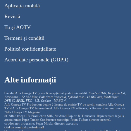
Aplicația mobilă
Revistă
Tu și AOTV
Termeni și condiții
Politică confidențialitate
Acord date personale (GDPR)
Alte informații
Canalul Alfa Omega TV poate fi recepționat gratuit via satelit:
Eutelsat 16A, 16 grade Est,
Frecventa – 12.567 Mhz, Polarizare
Vertica
lă, Symbol rate - 16.667 ks/s, Modulație:
DVB-S2,8PSK, FEC - 3/5, Codare - MPEG-4
.
Alfa Omega TV Production deține 2 licențe de emisie TV pe satelit: canalele Alfa Omega
TV și Alfa Omega TV Internațional. Alfa Omega TV editeaza, la fiecare doua luni, revista:
"Alfa Omega TV Magazin".
SC Alfa Omega TV Production SRL, Str Aurel Pop nr. 8, Timisoara. Reprezentant legal și
asociat unic: Pețan Tudor. Conducerea societății: Pețan Tudor: director general,
coodonator programe; Pețan Mirela: director executiv;
Cod de conduită profesională