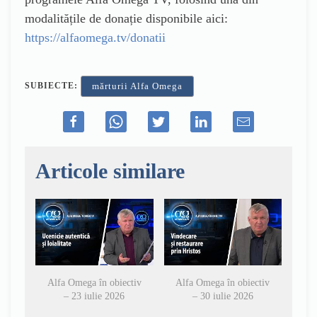
modalitățile de donație disponibile aici:
https://alfaomega.tv/donatii
SUBIECTE:
mărturii Alfa Omega
Articole similare
Alfa Omega în obiectiv
Alfa Omega în obiectiv
– 23 iulie 2026
– 30 iulie 2026