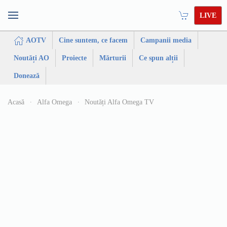
LIVE
AOTV
Cine suntem, ce facem
Campanii media
Noutăți AO
Proiecte
Mărturii
Ce spun alții
Donează
Acasă
Alfa Omega
Noutăți Alfa Omega TV