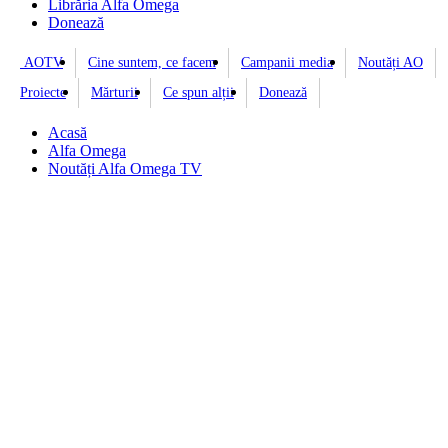
Librăria Alfa Omega
Donează
AOTV
Cine suntem, ce facem
Campanii media
Noutăți AO
Proiecte
Mărturii
Ce spun alții
Donează
Acasă
Alfa Omega
Noutăți Alfa Omega TV