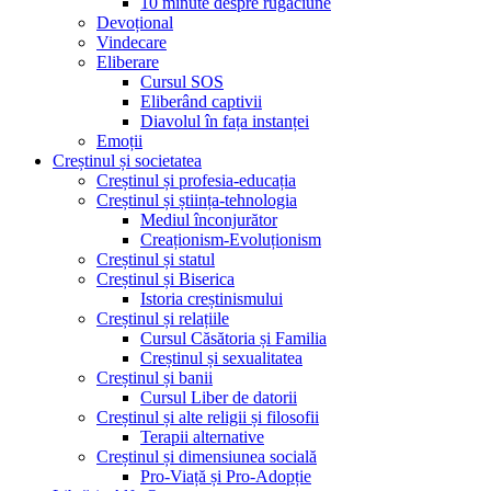
10 minute despre rugăciune
Devoțional
Vindecare
Eliberare
Cursul SOS
Eliberând captivii
Diavolul în fața instanței
Emoții
Creștinul și societatea
Creștinul și profesia-educația
Creștinul și știința-tehnologia
Mediul înconjurător
Creaționism-Evoluționism
Creștinul și statul
Creștinul și Biserica
Istoria creștinismului
Creștinul și relațiile
Cursul Căsătoria și Familia
Creștinul și sexualitatea
Creștinul și banii
Cursul Liber de datorii
Creștinul și alte religii și filosofii
Terapii alternative
Creștinul și dimensiunea socială
Pro-Viață și Pro-Adopție