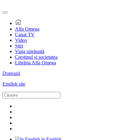
Alfa Omega
Canal TV
Video
Știri
Viața spirituală
Creștinul și societatea
Librăria Alfa Omega
Donează
English site
in English