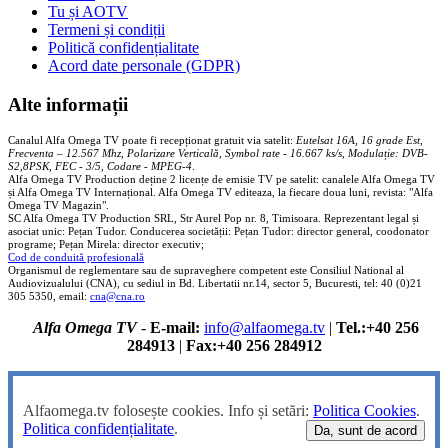
Tu și AOTV
Termeni și condiții
Politică confidențialitate
Acord date personale (GDPR)
Alte informații
Canalul Alfa Omega TV poate fi recepționat gratuit via satelit:
Eutelsat 16A, 16 grade Est,
Frecventa – 12.567 Mhz, Polarizare
Vertica
lă, Symbol rate - 16.667 ks/s, Modulație: DVB-
S2,8PSK, FEC - 3/5, Codare - MPEG-4
.
Alfa Omega TV Production deține 2 licențe de emisie TV pe satelit: canalele Alfa Omega TV
și Alfa Omega TV Internațional. Alfa Omega TV editeaza, la fiecare doua luni, revista: "Alfa
Omega TV Magazin".
SC Alfa Omega TV Production SRL, Str Aurel Pop nr. 8, Timisoara. Reprezentant legal și
asociat unic: Pețan Tudor. Conducerea societății: Pețan Tudor: director general, coodonator
programe; Pețan Mirela: director executiv;
Cod de conduită profesională
Organismul de reglementare sau de supraveghere competent este Consiliul National al
Audiovizualului (CNA), cu sediul in Bd. Libertatii nr.14, sector 5, Bucuresti, tel: 40 (0)21
305 5350, email:
cna@cna.ro
Alfa Omega TV
-
E-mail:
info@alfaomega.tv
|
Tel.:+40 256
284913
|
Fax:+40 256 284912
Alfaomega.tv folosește cookies. Info și setări:
Politica Cookies
.
Politica confidențialitate
.
Da, sunt de acord