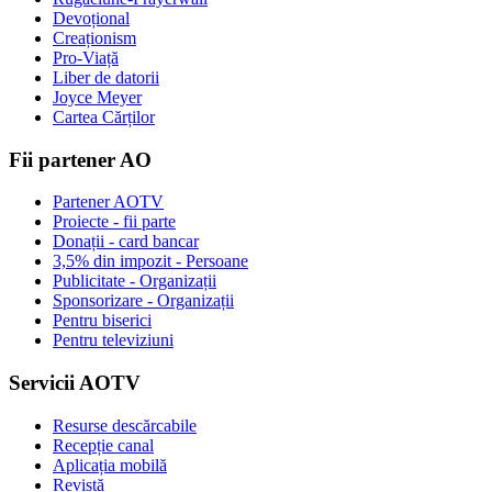
Devoțional
Creaționism
Pro-Viață
Liber de datorii
Joyce Meyer
Cartea Cărților
Fii partener AO
Partener AOTV
Proiecte - fii parte
Donații - card bancar
3,5% din impozit - Persoane
Publicitate - Organizații
Sponsorizare - Organizații
Pentru biserici
Pentru televiziuni
Servicii AOTV
Resurse descărcabile
Recepție canal
Aplicația mobilă
Revistă