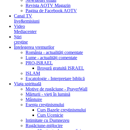
Newsletter email
Revista AOTV Magazin
Pagina de Facebook AOTV
Canal TV
live&emisiuni
Video
Mediacenter
Știri
creștine
Înțelegerea vremurilor
România - actualități comentate
Lume - actualități comentate
PRO-ISRAEL
Broșură gratuită ISRAEL
ISLAM
Escatologie - Interpretare biblică
Viața spirituală
Motive de rugăciune - PrayerWall
Mărturii - vieți în lumină
Mântuire
Esența creștinismului
Curs Bazele creștinismului
Curs Ucenicie
Intimitate cu Dumnezeu
Rugăciune-mijlocire