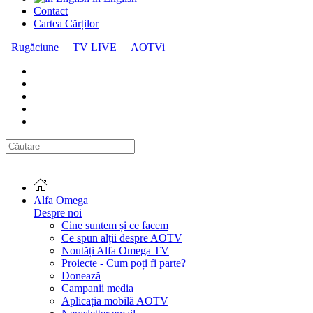
Contact
Cartea Cărților
Rugăciune
TV LIVE
AOTVi
Alfa Omega
Despre noi
Cine suntem și ce facem
Ce spun alții despre AOTV
Noutăți Alfa Omega TV
Proiecte - Cum poți fi parte?
Donează
Campanii media
Aplicația mobilă AOTV