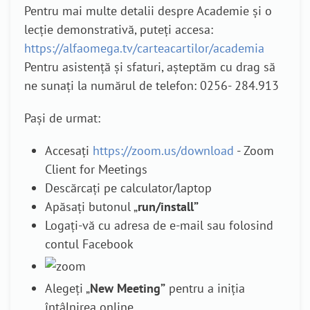
Pentru mai multe detalii despre Academie și o
lecție demonstrativă, puteți accesa:
https://alfaomega.tv/carteacartilor/academia
Pentru asistență și sfaturi, așteptăm cu drag să
ne sunați la numărul de telefon: 0256- 284.913
Pași de urmat:
Accesați
https://zoom.us/download
- Zoom
Client for Meetings
Descărcați pe calculator/laptop
Apăsați butonul „
run/install”
Logați-vă cu adresa de e-mail sau folosind
contul Facebook
Alegeți „
New Meeting”
pentru a iniția
întâlnirea online