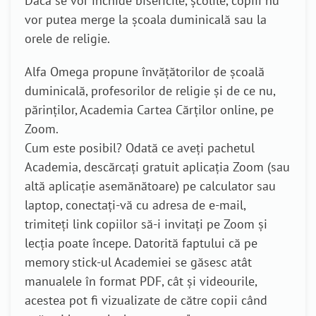
Dacă se vor închide bisericile, școlile, copiii nu
vor putea merge la școala duminicală sau la
orele de religie.
Alfa Omega propune învățătorilor de școală
duminicală, profesorilor de religie și de ce nu,
părinților, Academia Cartea Cărților online, pe
Zoom.
Cum este posibil? Odată ce aveți pachetul
Academia, descărcați gratuit aplicația Zoom (sau
altă aplicație asemănătoare) pe calculator sau
laptop, conectați-vă cu adresa de e-mail,
trimiteți link copiilor să-i invitați pe Zoom și
lecția poate începe. Datorită faptului că pe
memory stick-ul Academiei se găsesc atât
manualele în format PDF, cât și videourile,
acestea pot fi vizualizate de către copii când