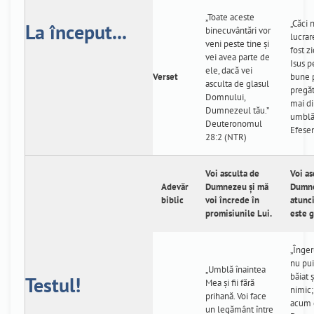
„Toate aceste
„Căci 
La început...
binecuvântări vor
lucrar
veni peste tine și
fost zi
vei avea parte de
Isus p
ele, dacă vei
Verset
bune p
asculta de glasul
pregă
Domnului,
mai di
Dumnezeul tău.”
umblăm
Deuteronomul
Efesen
28:2 (NTR)
Voi asculta de
Voi as
Adevăr
Dumnezeu și mă
Dumne
biblic
voi încrede în
atunci
promisiunile Lui.
este g
„Înger
nu pu
„Umblă înaintea
băiat ş
Testul!
Mea şi fii fără
nimic;
prihană. Voi face
acum 
un legământ între