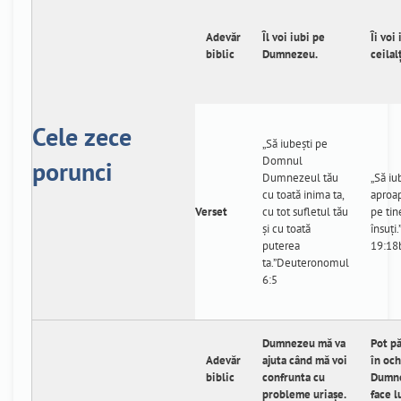
Adevăr
Îl voi iubi pe
Îi voi
biblic
Dumnezeu.
ceilalț
Cele zece
„Să iubeşti pe
Domnul
porunci
Dumnezeul tău
„Să iu
cu toată inima ta,
aproap
Verset
cu tot sufletul tău
pe tin
şi cu toată
însuți.
puterea
19:18
ta.”Deuteronomul
6:5
Dumnezeu mă va
Pot pă
Adevăr
ajuta când mă voi
în och
biblic
confrunta cu
Dumne
probleme uriașe.
face l