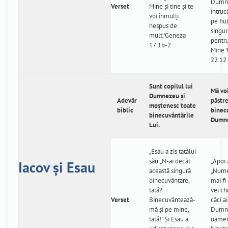
Dumn
Verset
Mine şi tine şi te
întruc
voi înmulţi
pe fiu
nespus de
singur
mult.”Geneza
pentr
17:1b-2
Mine.
22:12
Sunt copilul lui
Mă voi
Dumnezeu și
Adevăr
păstr
moștenesc toate
biblic
binecu
binecuvântările
Dumn
Lui.
„Esau a zis tatălui
său:„N-ai decât
„Apoi a
Iacov și Esau
această singură
„Nume
binecuvântare,
mai fi 
tată?
vei ch
Verset
Binecuvântează-
căci a
mă şi pe mine,
Dumne
tată!” Şi Esau a
oameni