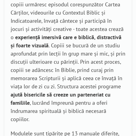
copiii urmăresc episodul corespunzător Cartea
Cărților, videourile cu Contextul Biblic și
Indicatoarele, învață cântece și participă în
jocuri și activități creative - toate acestea crează
o
experiență imersivă care e biblică, distractivă
și foarte vizuală
. Copiii se bucură de un studiu
aprofundat prin lecții în grup mare și mic, și prin
discuții ulterioare cu părinții. Prin acest proces,
copiii se adâncesc în Biblie, prind curaj prin
memorarea Scripturii și aplică ceea ce învață în
viața lor de zi cu zi. Structura acestei programe
ajută bisericile să creeze un parteneriat cu
familiile
, lucrând împreună pentru a oferi
îndrumarea spirituală și biblică necesară
copiilor.
Modulele sunt tipărite pe 13 manuale diferite,