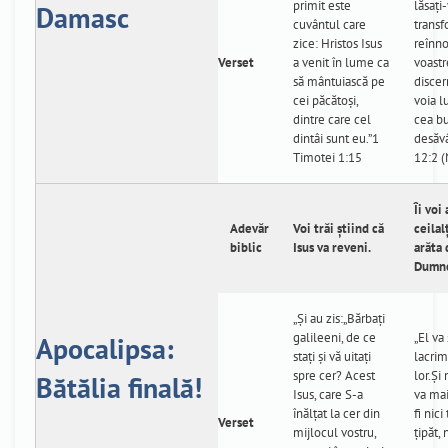
primit este
lăsați
Damasc
cuvântul care
transf
zice: Hristos Isus
reînno
Verset
a venit în lume ca
voastr
să mântuiască pe
discer
cei păcătoşi,
voia 
dintre care cel
cea bu
dintâi sunt eu.”1
desăvâ
Timotei 1:15
12:2 
Îi voi
Adevăr
Voi trăi știind că
ceilalț
biblic
Isus va reveni.
arăta 
Dumn
„Și au zis:„Bărbaţi
galileeni, de ce
„El va
Apocalipsa:
staţi şi vă uitaţi
lacrim
spre cer? Acest
lor.Şi
Bătălia finală!
Isus, care S-a
va mai
înălţat la cer din
fi nici
Verset
mijlocul vostru,
ţipăt, 