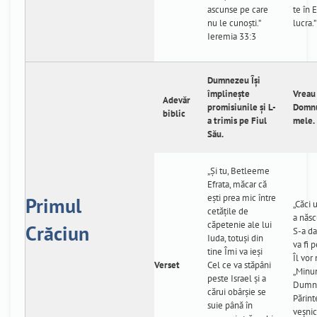
ascunse pe care
te în E
nu le cunoşti.”
lucra.
Ieremia 33:3
Dumnezeu Își
împlinește
Vreau 
Adevăr
promisiunile și L-
Domnu
biblic
a trimis pe Fiul
mele.
Său.
„Şi tu, Betleeme
Efrata, măcar că
eşti prea mic între
Primul
„Căci 
cetăţile de
a născ
căpetenie ale lui
Crăciun
S-a da
Iuda, totuşi din
va fi 
tine Îmi va ieşi
Îl vor
Verset
Cel ce va stăpâni
„Minun
peste Israel şi a
Dumne
cărui obârşie se
Părint
suie până în
veşnic