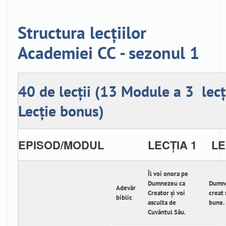
Structura lecțiilor
Academiei CC - sezonul 1
40 de lecții (13 Module a 3 lecți
Lecție bonus)
EPISOD/MODUL
LECȚIA 1
LE
Îl voi onora pe
Dumnezeu ca
Dumn
Adevăr
Creator și voi
creat 
biblic
asculta de
bune.
Cuvântul Său.