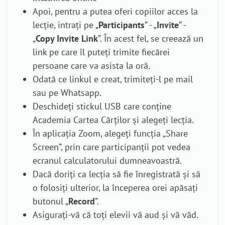
Apoi, pentru a putea oferi copiilor acces la
lecție, intrați pe „
Participants
” - „
Invite
” -
„
Copy Invite Link
”. În acest fel, se creează un
link pe care îl puteți trimite fiecărei
persoane care va asista la oră.
Odată ce linkul e creat, trimiteți-l pe mail
sau pe Whatsapp.
Deschideți stickul USB care conține
Academia Cartea Cărților și alegeți lecția.
În aplicația Zoom, alegeți funcția „Share
Screen”, prin care participanții pot vedea
ecranul calculatorului dumneavoastră.
Dacă doriți ca lecția să fie înregistrată și să
o folosiți ulterior, la începerea orei apăsați
butonul „
Record
”.
Asigurați-vă că toți elevii vă aud și vă văd.