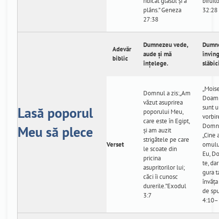
ridicat glasul şi a
biruit
plâns.” Geneza
32:28
27:38
Dumnezeu vede,
Dumne
Adevăr
aude și mă
învin
biblic
înțelege.
slăbi
„Moise
Domnul a zis:„Am
Doamn
văzut asuprirea
sunt 
Lasă poporul
poporului Meu,
vorbir
care este în Egipt,
Domnul
Meu să plece
şi am auzit
„Cine 
strigătele pe care
Verset
omulu
le scoate din
Eu, D
pricina
te, dar
asupritorilor lui;
gura ta
căci îi cunosc
învăţa
durerile.”Exodul
de sp
3:7
4:10–