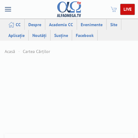
LIVE
CC
Despre
Academia CC
Evenimente
Site
Aplicație
Noutăți
Susține
Facebook
Acasă
Cartea Cărților