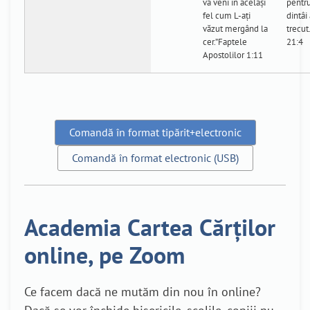
va veni în acelaşi
pentru
fel cum L-aţi
dintâi
văzut mergând la
trecut
cer.”Faptele
21:4
Apostolilor 1:11
Comandă în format tipărit+electronic
Comandă în format electronic (USB)
Academia Cartea Cărților
online, pe Zoom
Ce facem dacă ne mutăm din nou în online?