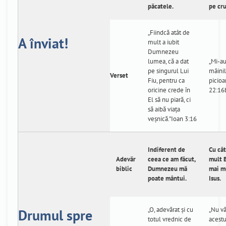
păcatele.
pe cru
„Fiindcă atât de
A înviat!
mult a iubit
Dumnezeu
lumea, că a dat
„Mi-au
pe singurul Lui
mâinil
Verset
Fiu, pentru ca
picioa
oricine crede în
22:16
El să nu piară, ci
să aibă viaţa
veşnică.”Ioan 3:16
Indiferent de
Cu cât
Adevăr
ceea ce am făcut,
mult B
biblic
Dumnezeu mă
mai m
poate mântui.
Isus.
„O, adevărat şi cu
„Nu v
Drumul spre
totul vrednic de
acestu