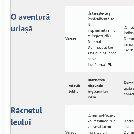
„Întăreşte-te şi
O aventură
îmbărbătează-te!
Nu te
uriașă
„Omul 
înspăimânta şi nu
înfăți
te îngrozi, căci
Verset
Domnu
Domnul
inimă
Dumnezeul tău
16:7b
este cu tine în tot
ce vei
face.”
Iosua1:9b
Dumnezeu
Dumn
Adevăr
răspunde
ajuta 
biblic
rugăciunilor
corect
mele.
Răcnetul
„Cheamă-Mă, şi-ţi
leului
voi răspunde; şi îţi
„Încre
voi vesti lucruri
soarta
Verset
mari, lucruri
Domnu