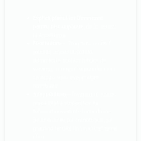
Explică planul lui Dumnezeu
pentru răscumpărare
, de la Geneza
la Apocalipsa
Flexibilitate
– Programa poate fi
folosită în cadrul școlilor
duminicale, școlilor biblice de
vacanță, în timpul săptămânii sau
cu ocazia unor evenimente
punctuale
Adaptabilitate
- Învățătorul poate
preda Biblia studenților fie
folosind povestirile individuale,
fie în ordinea lor cronologică, fie
grupând lecțiile în jurul unei teme
alese