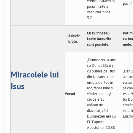
vremuri străvechi,
păcii.”
până în zilele
veşniciei.”Mica
5:2
Cu Dumnezeu
Pot me
Adevăr
toate lucrurile
cu to
biblic
sunt posibile.
mele.
„Dumnezeu a uns
cu Duhul Sfânt şi
cu putere pe Isus
„Dar l
Miracolele lui
din Nazaret, care
aceste
umbla din loc în
scrise
Isus
loc, făcea bine şi
să cre
Verset
vindeca pe toţi
este H
cei ce erau
lui Du
apăsaţi de
crezân
diavolul; căci
viaţa
Dumnezeu era cu
Lui.”I
El.”Faptele
Apostolilor 10:38