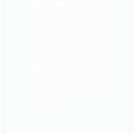
Durată variabilă
- Poți adapta
activitățile unei lecții pentru a se
potrivi duratei pe care o ai la
dispoziție pentru a preda copiilor.
Activități
- Permite combinarea
activităților separate pentru grup
mare și pentru grupuri mici într-o
singură activitate pentru toți
Interactivitate
- Clipurile video
sunt produse pentru a încuraja
interacțiunea copiilor, cu întrebări
pentru un proces de învățare
dinamică