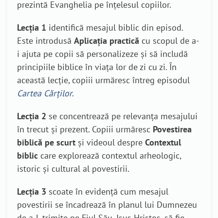
prezintă Evanghelia pe înțelesul copiilor.
Lecția 1
identifică mesajul biblic din episod.
Este introdusă
Aplicația practică
cu scopul de a-
i ajuta pe copii să personalizeze și să includă
principiile biblice în viața lor de zi cu zi. În
această lecție, copiii urmăresc întreg episodul
Cartea Cărților
.
Lecția 2
se concentrează pe relevanța mesajului
în trecut și prezent. Copiii urmăresc
Povestirea
biblică pe scurt
și videoul despre
Contextul
biblic
care explorează contextul arheologic,
istoric și cultural al povestirii.
Lecția 3
scoate în evidență cum mesajul
povestirii se încadrează în planul lui Dumnezeu
de a-L trimite pe Fiul Său, Isus Hristos, să fie