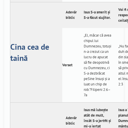
Voi fi
Adevăr
Isus S-a smerit și
respe
biblic
S-a făcut slujitor.
ceilalț
„El, măcar că avea
chipul lui
Cina cea de
Dumnezeu, totuşi
„Nu fa
n-a crezut ca un
duh de
taină
lucru de apucat
din sla
să fie deopotrivă
în sme
Verset
cu Dumnezeu, ci
să pri
S-a dezbrăcat
altul 
peSine însuşi şi a
el însu
luat un chip de
2:3
rob.”Filipeni 2:6–
7a
Isus mă iubește
Isus a
atât de mult,
planul
Adevăr
încât S-a jertfit și
Dumn
biblic
mi-a iertat
mântu