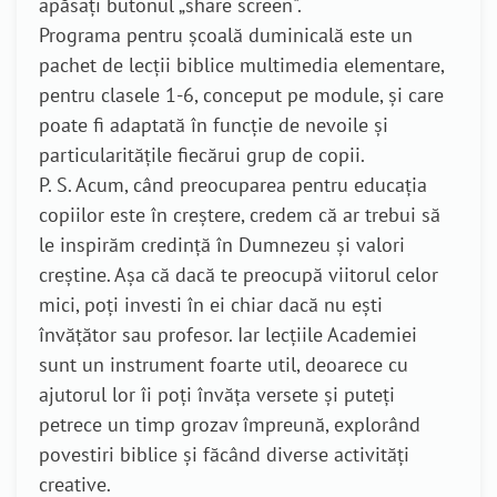
apăsați butonul „share screen".
Programa pentru școală duminicală este un
pachet de lecții biblice multimedia elementare,
pentru clasele 1-6, conceput pe module, și care
poate fi adaptată în funcție de nevoile și
particularitățile fiecărui grup de copii.
P. S. Acum, când preocuparea pentru educația
copiilor este în creștere, credem că ar trebui să
le inspirăm credință în Dumnezeu și valori
creștine. Așa că dacă te preocupă viitorul celor
mici, poți investi în ei chiar dacă nu ești
învățător sau profesor. Iar lecțiile Academiei
sunt un instrument foarte util, deoarece cu
ajutorul lor îi poți învăța versete și puteți
petrece un timp grozav împreună, explorând
povestiri biblice și făcând diverse activități
creative.