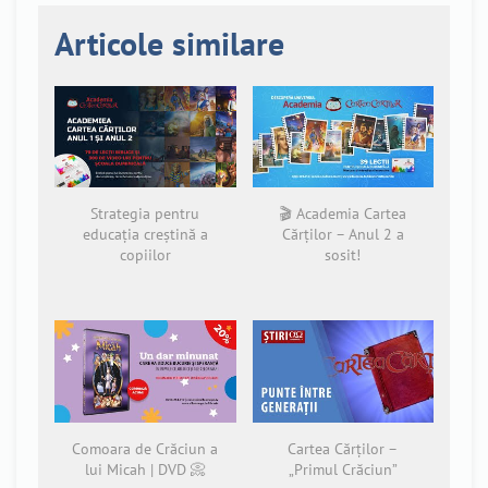
Articole similare
Strategia pentru
🎬 Academia Cartea
educația creștină a
Cărților – Anul 2 a
copiilor
sosit!
Comoara de Crăciun a
Cartea Cărților –
lui Micah | DVD 📀
„Primul Crăciun”