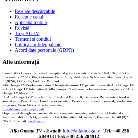
Resurse descărcabile
Recepție canal
Aplicația mobilă
Revistă
Tu și AOTV
Termeni și condiții
Politică confidențialitate
Acord date personale (GDPR)
Alte informații
Canalul Alfa Omega TV poate fi recepționat gratuit via satelit:
Eutelsat 16A, 16 grade Est,
Frecventa – 12.567 Mhz, Polarizare
Vertica
lă, Symbol rate - 16.667 ks/s, Modulație: DVB-
S2,8PSK, FEC - 3/5, Codare - MPEG-4
.
Alfa Omega TV Production deține 2 licențe de emisie TV pe satelit: canalele Alfa Omega TV
și Alfa Omega TV Internațional. Alfa Omega TV editeaza, la fiecare doua luni, revista: "Alfa
Omega TV Magazin".
SC Alfa Omega TV Production SRL, Str Aurel Pop nr. 8, Timisoara. Reprezentant legal și
asociat unic: Pețan Tudor. Conducerea societății: Pețan Tudor: director general, coodonator
programe; Pețan Mirela: director executiv;
Cod de conduită profesională
Organismul de reglementare sau de supraveghere competent este Consiliul National al
Audiovizualului (CNA), cu sediul in Bd. Libertatii nr.14, sector 5, Bucuresti, tel: 40 (0)21
305 5350, email:
cna@cna.ro
Alfa Omega TV
-
E-mail:
info@alfaomega.tv
|
Tel.:+40 256
284913
|
Fax:+40 256 284912