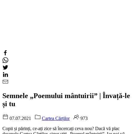
Semnele „Poemului mântuirii” | Învață-le
și tu
07.07.2021
Cartea Cărților
973
Copii și părinți, ce-ați zice să încercați ceva nou? Dacă vă plac
desenele Cartea Cărților, sigur știți „Poemul mântuirii”. Iar noi vă