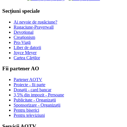
Secțiuni speciale
Ai nevoie de rugăciune?
Rugaciune-Prayerwall
Devoțional
Creaționism
Pro-Viață
Liber de datorii
Joyce Meyer
Cartea Cărților
Fii partener AO
Partener AOTV
Proiecte - fii parte
Donații - card bancar
3,5% din impozit - Persoane
Publicitate - Organizații
Sponsorizare - Organizații
Pentru biserici
Pentru televiziuni
Servicii AOTV