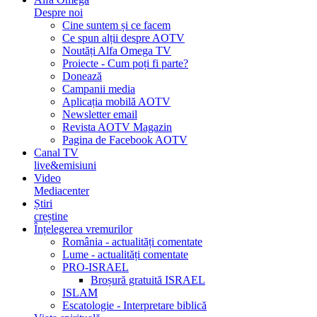
Despre noi
Cine suntem și ce facem
Ce spun alții despre AOTV
Noutăți Alfa Omega TV
Proiecte - Cum poți fi parte?
Donează
Campanii media
Aplicația mobilă AOTV
Newsletter email
Revista AOTV Magazin
Pagina de Facebook AOTV
Canal TV
live&emisiuni
Video
Mediacenter
Știri
creștine
Înțelegerea vremurilor
România - actualități comentate
Lume - actualități comentate
PRO-ISRAEL
Broșură gratuită ISRAEL
ISLAM
Escatologie - Interpretare biblică