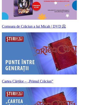
Comoara de Crăciun a lui Micah | DVD 📀
Cartea Cărților – „Primul Crăciun”