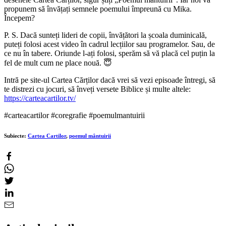
propunem să învățați semnele poemului împreună cu Mika.
Începem?
P. S. Dacă sunteți lideri de copii, învățători la școala duminicală,
puteți folosi acest video în cadrul lecțiilor sau programelor. Sau, de
ce nu în tabere. Oriunde l-ați folosi, sperăm să vă placă cel puțin la
fel de mult cum ne place nouă. 😇
Intră pe site-ul Cartea Cărților dacă vrei să vezi episoade întregi, să
te distrezi cu jocuri, să înveți versete Biblice și multe altele:
https://carteacartilor.tv/
#carteacartilor #coregrafie #poemulmantuirii
Subiecte:
Cartea Cartilor
,
poemul mântuirii