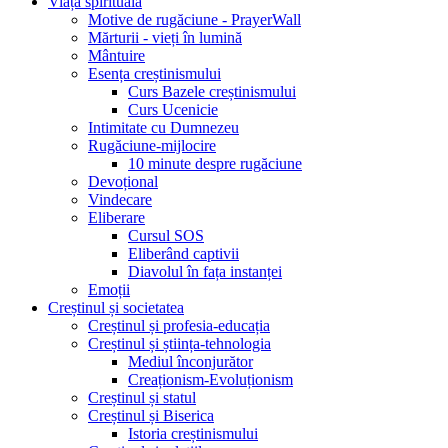
Viața spirituală
Motive de rugăciune - PrayerWall
Mărturii - vieți în lumină
Mântuire
Esența creștinismului
Curs Bazele creștinismului
Curs Ucenicie
Intimitate cu Dumnezeu
Rugăciune-mijlocire
10 minute despre rugăciune
Devoțional
Vindecare
Eliberare
Cursul SOS
Eliberând captivii
Diavolul în fața instanței
Emoții
Creștinul și societatea
Creștinul și profesia-educația
Creștinul și știința-tehnologia
Mediul înconjurător
Creaționism-Evoluționism
Creștinul și statul
Creștinul și Biserica
Istoria creștinismului