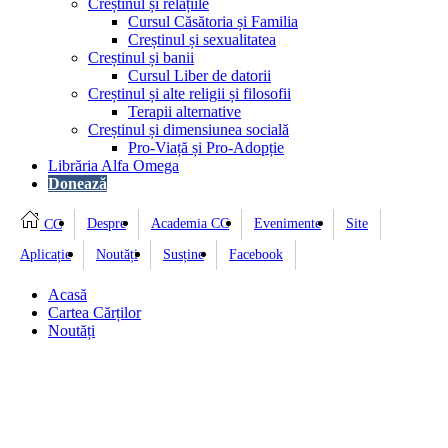
Creștinul și relațiile
Cursul Căsătoria și Familia
Creștinul și sexualitatea
Creștinul și banii
Cursul Liber de datorii
Creștinul și alte religii și filosofii
Terapii alternative
Creștinul și dimensiunea socială
Pro-Viață și Pro-Adopție
Librăria Alfa Omega
Donează
Despre
Academia CC
Evenimente
Site
CC
Aplicație
Noutăți
Susține
Facebook
Acasă
Cartea Cărților
Noutăți