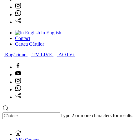
in English
Contact
Cartea Cărților
Rugăciune
TV LIVE
AOTVi
Type 2 or more characters for results.
Alfa Omega