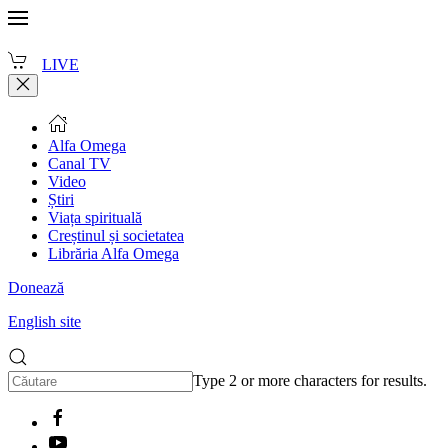
LIVE
Alfa Omega
Canal TV
Video
Știri
Viața spirituală
Creștinul și societatea
Librăria Alfa Omega
Donează
English site
Type 2 or more characters for results.