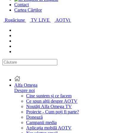
Contact
Cartea Cărților
Rugăciune
TV LIVE
AOTVi
Alfa Omega
Despre noi
Cine suntem și ce facem
Ce spun alții despre AOTV
Noutăți Alfa Omega TV
Proiecte - Cum poți fi parte?
Donează
Campanii media
Aplicația mobilă AOTV