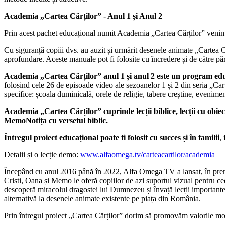
Academia „Cartea Cărților” - Anul 1 și Anul 2
Prin acest pachet educațional numit Academia „Cartea Cărților” venim în
Cu siguranță copiii dvs. au auzit și urmărit desenele animate „Cartea Căr
aprofundare. Aceste manuale pot fi folosite cu încredere și de către părinț
Academia „Cartea Cărților” anul 1 și anul 2 este un program educa
folosind cele 26 de episoade video ale sezoanelor 1 și 2 din seria „Carte
specifice: școala duminicală, orele de religie, tabere creștine, evenimen
Academia „Cartea Cărților” cuprinde lecții biblice, lecții cu obiect
MemoNotița cu versetul biblic.
Întregul proiect educațional poate fi folosit cu succes și în familii
,
Detalii și o lecție demo:
www.alfaomega.tv/carteacartilor/academia
Începând cu anul 2016 până în 2022, Alfa Omega TV a lansat, în premie
Cristi, Oana și Memo le oferă copiilor de azi suportul vizual pentru ce
descoperă miracolul dragostei lui Dumnezeu și învață lecții importante d
alternativă la desenele animate existente pe piața din România.
Prin întregul proiect „Cartea Cărților” dorim să promovăm valorile mor