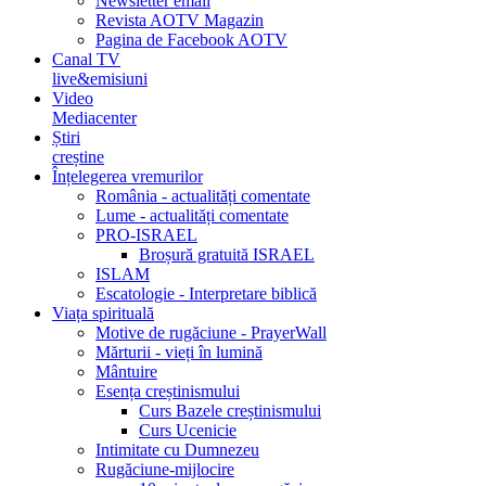
Newsletter email
Revista AOTV Magazin
Pagina de Facebook AOTV
Canal TV
live&emisiuni
Video
Mediacenter
Știri
creștine
Înțelegerea vremurilor
România - actualități comentate
Lume - actualități comentate
PRO-ISRAEL
Broșură gratuită ISRAEL
ISLAM
Escatologie - Interpretare biblică
Viața spirituală
Motive de rugăciune - PrayerWall
Mărturii - vieți în lumină
Mântuire
Esența creștinismului
Curs Bazele creștinismului
Curs Ucenicie
Intimitate cu Dumnezeu
Rugăciune-mijlocire