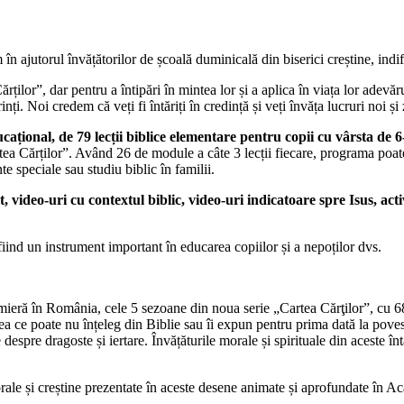
 ajutorul învățătorilor de școală duminicală din biserici creștine, indi
ților”, dar pentru a întipări în mintea lor și a aplica în viața lor adevăr
i. Noi credem că veți fi întăriți în credință și veți învăța lucruri noi și 
țional, de 79 lecții biblice elementare pentru copii cu vârsta de 6
a Cărților”. Având 26 de module a câte 3 lecții fiecare, programa poate fi
te speciale sau studiu biblic în familii.
, video-uri cu contextul biblic, video-uri indicatoare spre Isus, activ
 fiind un instrument important în educarea copiilor și a nepoților dvs.
ră în România, cele 5 sezoane din noua serie „Cartea Cărţilor”, cu 68 
ea ce poate nu înțeleg din Biblie sau îi expun pentru prima dată la poves
espre dragoste și iertare. Învățăturile morale și spirituale din aceste în
ale și creștine prezentate în aceste desene animate și aprofundate în A