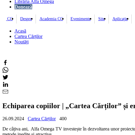
Librăria Alfa Omega
Donează
CC
Despre
Academia CC
Evenimente
Site
Aplicație
Acasă
Cartea Cărților
Noutăți
Echiparea copiilor | „Cartea Cărților” și e
26.09.2024
Cartea Cărților
400
De câțiva ani, Alfa Omega TV investește în dezvoltarea unor proiecte pe
metode inedite și atractive.