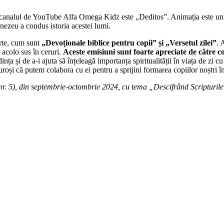
analul de YouTube Alfa Omega Kidz este „Deditos”. Animația este un fel 
nezeu a condus istoria acestei lumi.
urte, cum sunt
„Devoționale biblice pentru copii” și „Versetul zilei”
. 
 acolo sus în ceruri.
Aceste emisiuni sunt foarte apreciate de către co
ța și de a-i ajuta să înțeleagă importanța spiritualității în viața de zi c
uroși că putem colabora cu ei pentru a sprijini formarea copiilor noștri î
nr. 5), din septembrie-octombrie 2024, cu tema „Descifrând Scripturile”