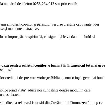
, la numărul de telefon 0256-284 913 sau prin email:
i am oferit copiilor și părinților, resurse creștine captivante, idei
se și momente distractive.
us o împrospătare spirituală, cu siguranță le va da un imbold să
o oază pentru sufletul copiilor, o lumină în întunericul tot mai gros
Deditos.”
ilor credinței despre care vorbește Biblia, pentru o înțelegere mai bună
biblice prind viață” aduce noi cunoștințe despre modul în care
 ales, Israel.
e inedite, ea relatează istorisiri din Cuvântul lui Dumnezeu în timp ce