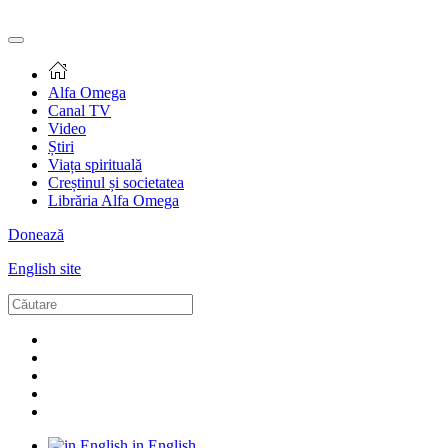
Alfa Omega
Canal TV
Video
Știri
Viața spirituală
Creștinul și societatea
Librăria Alfa Omega
Donează
English site
in English