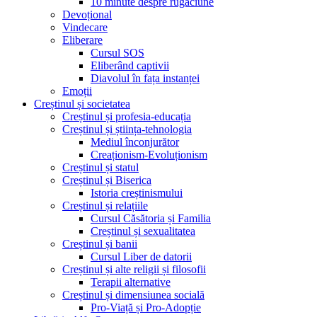
10 minute despre rugăciune
Devoțional
Vindecare
Eliberare
Cursul SOS
Eliberând captivii
Diavolul în fața instanței
Emoții
Creștinul și societatea
Creștinul și profesia-educația
Creștinul și știința-tehnologia
Mediul înconjurător
Creaționism-Evoluționism
Creștinul și statul
Creștinul și Biserica
Istoria creștinismului
Creștinul și relațiile
Cursul Căsătoria și Familia
Creștinul și sexualitatea
Creștinul și banii
Cursul Liber de datorii
Creștinul și alte religii și filosofii
Terapii alternative
Creștinul și dimensiunea socială
Pro-Viață și Pro-Adopție