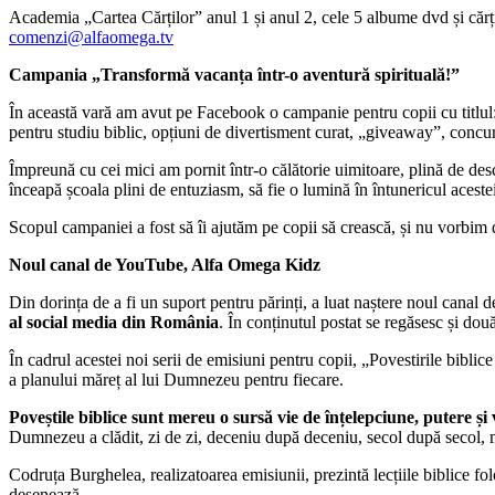
Academia „Cartea Cărților” anul 1 și anul 2, cele 5 albume dvd și cărț
comenzi@alfaomega.tv
Campania „Transformă vacanța într-o aventură spirituală!”
În această vară am avut pe Facebook o campanie pentru copii cu titlul: „
pentru studiu biblic, opțiuni de divertisment curat, „giveaway”, conc
Împreună cu cei mici am pornit într-o călătorie uimitoare, plină de de
înceapă școala plini de entuziasm, să fie o lumină în întunericul aceste
Scopul campaniei a fost să îi ajutăm pe copii să crească, și nu vorbim 
Noul canal de YouTube, Alfa Omega Kidz
Din dorința de a fi un suport pentru părinți, a luat naștere noul can
al social media din România
. În conținutul postat se regăsesc și do
În cadrul acestei noi serii de emisiuni pentru copii, „Povestirile bibli
a planului măreț al lui Dumnezeu pentru fiecare.
Poveștile biblice sunt mereu o sursă vie de înțelepciune, putere și v
Dumnezeu a clădit, zi de zi, deceniu după deceniu, secol după secol, mi
Codruța Burghelea, realizatoarea emisiunii, prezintă lecțiile biblice fo
desenează.