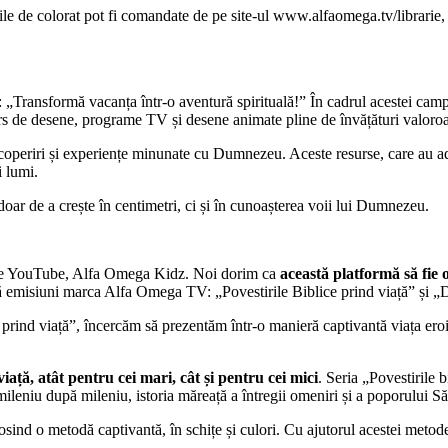
ile de colorat pot fi comandate de pe site-ul www.alfaomega.tv/librarie
Transformă vacanța într-o aventură spirituală!” În cadrul acestei campani
urs de desene, programe TV și desene animate pline de învățături valoroa
scoperiri și experiențe minunate cu Dumnezeu. Aceste resurse, care au ad
i lumi.
doar de a crește în centimetri, ci și în cunoașterea voii lui Dumnezeu.
al de YouTube, Alfa Omega Kidz. Noi dorim ca
această platformă să fie 
uă emisiuni marca Alfa Omega TV: „Povestirile Biblice prind viață” și „
ce prind viață”, încercăm să prezentăm într-o manieră captivantă viața ero
iață, atât pentru cei mari, cât și pentru cei mici
. Seria „Povestirile 
leniu după mileniu, istoria măreață a întregii omeniri și a poporului Său
losind o metodă captivantă, în schițe și culori. Cu ajutorul acestei metod