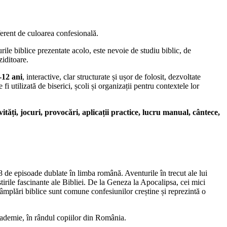
ferent de culoarea confesională.
urile biblice prezentate acolo, este nevoie de studiu biblic, de
ziditoare.
-12 ani
, interactive, clar structurate și ușor de folosit, dezvoltate
 utilizată de biserici, școli și organizații pentru contextele lor
ități, jocuri, provocări, aplicații practice, lucru manual, cântece,
de episoade dublate în limba română. Aventurile în trecut ale lui
tirile fascinante ale Bibliei. De la Geneza la Apocalipsa, cei mici
tâmplări biblice sunt comune confesiunilor creștine și reprezintă o
cademie, în rândul copiilor din România.