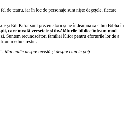
de teatru, iar în loc de personaje sunt niște degețele, fiecare
Ade și Edi Kifor sunt prezentatorii și ne îndeamnă să citim Biblia în
pii, care învață versetele și învățăturile biblice într-un mod
u zi. Suntem recunoscători familiei Kifor pentru eforturile lor de a
ntr-un mediu creștin.
. Mai multe despre revistă și despre cum te poți