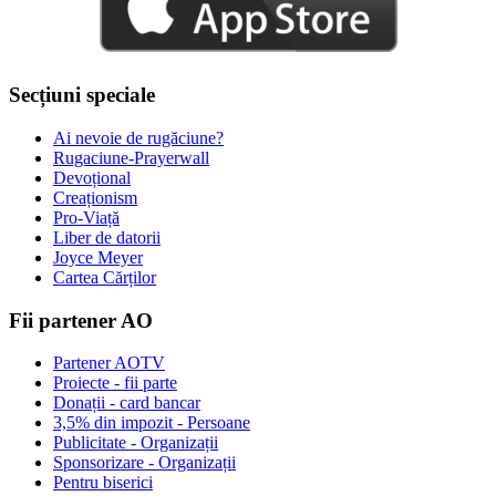
Secțiuni speciale
Ai nevoie de rugăciune?
Rugaciune-Prayerwall
Devoțional
Creaționism
Pro-Viață
Liber de datorii
Joyce Meyer
Cartea Cărților
Fii partener AO
Partener AOTV
Proiecte - fii parte
Donații - card bancar
3,5% din impozit - Persoane
Publicitate - Organizații
Sponsorizare - Organizații
Pentru biserici