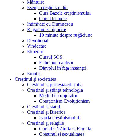
Mântuire
Esența creștinismului
Curs Bazele creștinismului
Curs Ucenicie
Intimitate cu Dumnezeu
Rugăciune-mijlocire
10 minute despre rugăciune
Devoțional
Vindecare
Eliberare
Cursul SOS
Eliberând captivii
Diavolul în fața instanței
Emoții
Creștinul și societatea
Creștinul și profesia-educația
Creștinul și știința-tehnologia
Mediul înconjurător
Creaționism-Evoluționism
Creștinul și statul
Creștinul și Biserica
Istoria creștinismului
Creștinul și relațiile
Cursul Căsătoria și Familia
Creștinul și sexualitatea