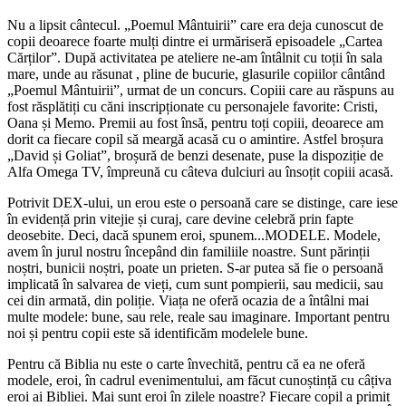
Nu a lipsit cânt
ecul
. „Poemul Mântuirii”
care era
deja
cunoscut de
copii deoarece foarte mulți dintre ei urmăriseră episoadele „Cartea
Cărților”. După activitatea pe ateliere ne-am întâlnit cu toții
î
n sala
mare, unde au răsunat , pline de bucurie, glasurile copiilor cântând
„Poemul Mântuirii”, urmat de un concurs. Copiii care au răspuns au
fost răsplătiți cu căni inscripționate cu
personajele favorite:
Cristi,
Oana
și Memo.
Premii
au fost însă, pentru toți copiii, deoarece am
dorit ca fiecare copil să meargă acasă cu o amintire. Astfel broșura
„David și Goliat”, broșură de benzi desenate, puse la dispoziție de
A
lfa
O
mega
TV, împreună cu câteva dulciuri au însoțit copiii acasă.
Potrivit DEX-ului, un erou este o persoană care se distinge, care iese
în evidență prin vitejie și curaj, care devine celebră prin fapte
deosebite. Deci, dacă spunem eroi, spunem...MODELE. Modele,
avem în jurul nostru începând din familiile noastre. Sunt părinții
noștri, bunicii noștri, poate un prieten. S-ar putea să fie o persoană
implicată în salvarea de vieți, cum sunt pompierii, sau medicii, sau
cei din armată, din poliție. Viața ne oferă ocazia de a întâlni mai
multe modele: bune, sau rele, reale sau imaginare. Important pentru
noi și pentru copii este să identificăm modelele bune.
Pentru că Biblia nu este o carte învechită, pentru că ea ne oferă
modele, eroi, în cadrul evenimentului, am făcut cunoștință cu câțiva
eroi ai Bibliei. Mai sunt eroi
în zilele noastre
? Fiecare copil a primit