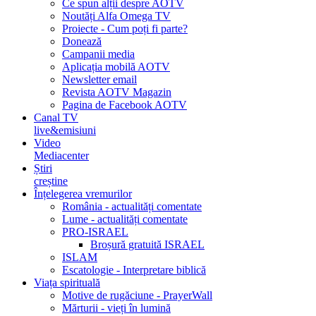
Ce spun alții despre AOTV
Noutăți Alfa Omega TV
Proiecte - Cum poți fi parte?
Donează
Campanii media
Aplicația mobilă AOTV
Newsletter email
Revista AOTV Magazin
Pagina de Facebook AOTV
Canal TV
live&emisiuni
Video
Mediacenter
Știri
creștine
Înțelegerea vremurilor
România - actualități comentate
Lume - actualități comentate
PRO-ISRAEL
Broșură gratuită ISRAEL
ISLAM
Escatologie - Interpretare biblică
Viața spirituală
Motive de rugăciune - PrayerWall
Mărturii - vieți în lumină