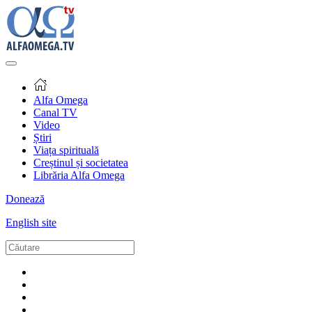
Alfa Omega
Canal TV
Video
Știri
Viața spirituală
Creștinul și societatea
Librăria Alfa Omega
Donează
English site