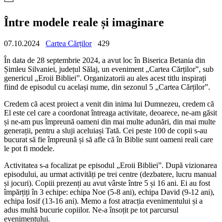
Între modele reale și imaginare
07.10.2024
Cartea Cărților
429
În data de 28 septembrie 2024, a avut loc în
Biserica Betania din
Șimleu Silvaniei, județul Sălaj, un eveniment „Cartea Cărților”, sub
genericul
„Eroii Bibliei”.
Organizatorii au ales acest titlu inspirați
fiind de episodul cu același nume, din sezonul 5 „Cartea Cărților”.
Credem că acest proiect a venit din inima lui Dumnezeu, credem că
El este cel care a coordonat întreaga activitate, deoarece, ne-am găsit
și ne-am pus împreună oameni din mai multe adunări, din mai multe
generații, pentru a sluji aceluiași Tată.
Cei peste
100 de copii
s-au
bucur
at
să fie
împreună
și să afle
că în Biblie
sunt
oameni reali care
le pot fi modele.
Activitatea s-a focalizat pe episodul „Eroii Bibliei”. După vizionarea
episodului, au urmat activități pe trei centre (dezbatere, lucru manual
și jocuri). Copiii prezenți au avut vârste între 5 și 16 ani. Ei au fost
împărțiți în 3 echipe: echipa Noe (5-8 ani), echipa David (9-12 ani),
echipa Iosif (13-16 ani). Memo a fost atracția evenimentului și a
adus multă bucurie copiilor. Ne-a însoțit pe
tot
parcursul
evenimentului.