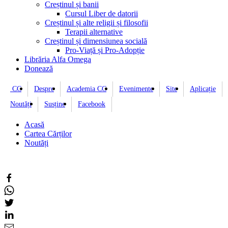
Creștinul și banii
Cursul Liber de datorii
Creștinul și alte religii și filosofii
Terapii alternative
Creștinul și dimensiunea socială
Pro-Viață și Pro-Adopție
Librăria Alfa Omega
Donează
CC
Despre
Academia CC
Evenimente
Site
Aplicație
Noutăți
Susține
Facebook
Acasă
Cartea Cărților
Noutăți