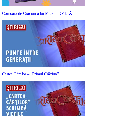
Comoara de Crăciun a lui Micah | DVD 📀
Cartea Cărților – „Primul Crăciun”