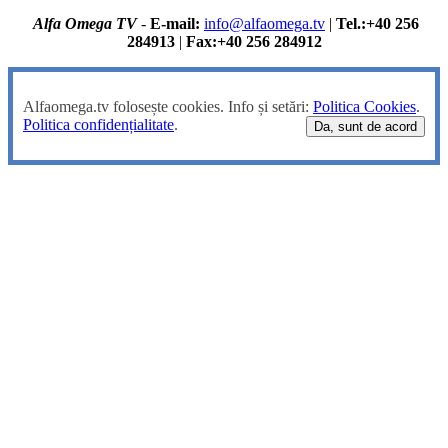
Alfa Omega TV
-
E-mail:
info@alfaomega.tv
|
Tel.:+40 256
284913
|
Fax:+40 256 284912
Alfaomega.tv folosește cookies. Info și setări:
Politica Cookies
.
Politica confidențialitate
.
Da, sunt de acord