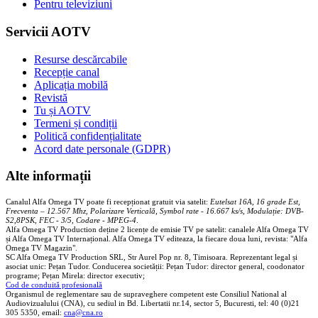
Pentru televiziuni
Servicii AOTV
Resurse descărcabile
Recepție canal
Aplicația mobilă
Revistă
Tu și AOTV
Termeni și condiții
Politică confidențialitate
Acord date personale (GDPR)
Alte informații
Canalul Alfa Omega TV poate fi recepționat gratuit via satelit:
Eutelsat 16A, 16 grade Est,
Frecventa – 12.567 Mhz, Polarizare
Vertica
lă, Symbol rate - 16.667 ks/s, Modulație: DVB-
S2,8PSK, FEC - 3/5, Codare - MPEG-4
.
Alfa Omega TV Production deține 2 licențe de emisie TV pe satelit: canalele Alfa Omega TV
și Alfa Omega TV Internațional. Alfa Omega TV editeaza, la fiecare doua luni, revista: "Alfa
Omega TV Magazin".
SC Alfa Omega TV Production SRL, Str Aurel Pop nr. 8, Timisoara. Reprezentant legal și
asociat unic: Pețan Tudor. Conducerea societății: Pețan Tudor: director general, coodonator
programe; Pețan Mirela: director executiv;
Cod de conduită profesională
Organismul de reglementare sau de supraveghere competent este Consiliul National al
Audiovizualului (CNA), cu sediul in Bd. Libertatii nr.14, sector 5, Bucuresti, tel: 40 (0)21
305 5350, email:
cna@cna.ro