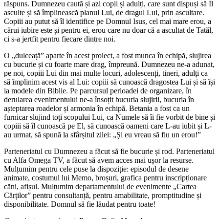
răspuns. Dumnezeu caută și azi copii
ș
i adulți, care sunt dispuși să
Î
l
asculte și să împlinească planul
Lui
, de dragul Lui, prin ascultare.
Copiii au putut să îl identifice pe Domnul Isus, cel mai mare erou, a
cărui iubire este și pentru ei, erou care nu doar că a ascultat de Tatăl,
ci s-a jertfit pentru fiecare dintre noi.
O „dulceață” aparte în acest proiect, a fost munca în echipă, slujirea
cu bucurie și cu foarte mare drag, împreună. Dumnezeu ne-a adunat,
pe noi, copiii Lui din mai multe locuri, adolescenți, tineri, adulți ca
să împlinim acest vis al Lui: copiii să cunoască dragostea Lui și să își
ia modele din Biblie. Pe parcursul perioadei de organizare, în
derularea evenimentului ne-a însoțit bucuria slujirii, bucuria în
așteptarea roadelor și armonia în echipă. Betania a fost ca un
furnicar slujind toți scopului Lui, ca Numele să îi fie vorbit de bine și
copiii să îl cunoască pe El, să cunoască oameni care L-au iubit și L-
au urmat, să spună la sfârșitul zilei: „Și eu vreau să fiu un erou!”
Parteneriatul cu Dumnezeu a făcut să fie bucurie și rod. Parteneriatul
cu A
lfa
O
mega
TV, a făcut să avem acces mai ușor la resurse.
Mulțumim pentru cele puse la dispoziție: episodul de desene
animate,
costumul lui
Memo, broșuri,
grafica
pentru inscripționare
căni, afișul
. Mulțumim departamentului de evenimente „Cartea
Cărților” pentru consultanță, pentru amabilitate, promptitudine și
disponibilitate. Domnul să fie lăudat pentru toate!