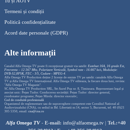
Tu și AOTV
Termeni și condiții
Politică confidențialitate
Acord date personale (GDPR)
Alte informații
Canalul Alfa Omega TV poate fi recepționat gratuit via satelit:
Eutelsat 16A, 16 grade Est,
Frecventa – 12.567 Mhz, Polarizare
Vertica
lă, Symbol rate - 16.667 ks/s, Modulație:
DVB-S2,8PSK, FEC - 3/5, Codare - MPEG-4
.
Alfa Omega TV Production deține 2 licențe de emisie TV pe satelit: canalele Alfa Omega
TV și Alfa Omega TV Internațional. Alfa Omega TV editeaza, la fiecare doua luni, revista:
"Alfa Omega TV Magazin".
SC Alfa Omega TV Production SRL, Str Aurel Pop nr. 8, Timisoara. Reprezentant legal și
asociat unic: Pețan Tudor. Conducerea societății: Pețan Tudor: director general,
coodonator programe; Pețan Mirela: director executiv;
Cod de conduită profesională
Organismul de reglementare sau de supraveghere competent este Consiliul National al
Audiovizualului (CNA), cu sediul in Bd. Libertatii nr.14, sector 5, Bucuresti, tel: 40 (0)21
305 5350, email:
cna@cna.ro
Alfa Omega TV
-
E-mail:
info@alfaomega.tv
|
Tel.:+40