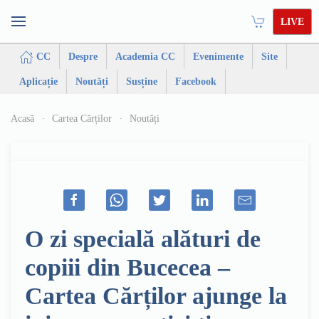
LIVE
CC
Despre
Academia CC
Evenimente
Site
Aplicație
Noutăți
Susține
Facebook
Acasă
Cartea Cărților
Noutăți
O zi specială alături de
copiii din Bucecea –
Cartea Cărților ajunge la