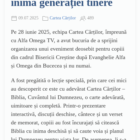
inima generației tinere
09.07.2025
Cartea Cărților
489
Pe 28 iunie 2025, echipa Cartea Cărților, împreună
cu Alfa Omega TV, a avut bucuria de a sprijini
organizarea unui eveniment deosebit pentru copiii
din cadrul Bisericii Creștine după Evanghelie Alfa
și Omega din Bucecea și nu numai.
A fost pregătită o lecție specială, prin care cei mici
au descoperit ce este cu adevărat Cartea Cărților –
Biblia, Cuvântul lui Dumnezeu, o carte adevărată,
uimitoare și completă. Printr-o prezentare
interactivă, discuții deschise, cântece și un verset
de memorat, copiii au fost încurajați să citească
Biblia cu inima deschisă și să caute voia și planul
lui Dumnezeu pentru viața lor. De asemenea, li s-a