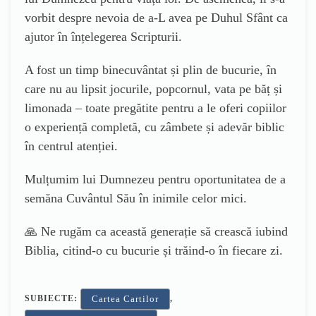
vorbit despre nevoia de a-L avea pe Duhul Sfânt ca
ajutor în înțelegerea Scripturii.
A fost un timp binecuvântat și plin de bucurie, în
care nu au lipsit jocurile, popcornul, vata pe băț și
limonada – toate pregătite pentru a le oferi copiilor
o experiență completă, cu zâmbete și adevăr biblic
în centrul atenției.
Mulțumim lui Dumnezeu pentru oportunitatea de a
semăna Cuvântul Său în inimile celor mici.
🙏 Ne rugăm ca această generație să crească iubind
Biblia, citind-o cu bucurie și trăind-o în fiecare zi.
SUBIECTE:
,
Cartea Cartilor