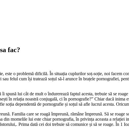
 sa fac?
tie, este o problemă dificilă. În situația cuplurilor soț-soție, noi facem 
sau felul cum își tratează soțul să-l arunce în brațele pornografiei, pentr
să îi spună lui cât de mult o îndurerează faptul acesta, trebuie să se roa
ești în relația noastră conjugală, ci în pornografie?” Chiar dacă inima est
fie soția dependentă de pornografie și soțul să afle lucrul acesta. Oricum
reună. Familia care se roagă împreună, rămâne împreună. Să se roage soț
una din momelile lui este chiar pornografia, în privința aceasta a relație
torului,. Prima dată cei doi trebuie să comunice și să se roage. În 1 Ioa