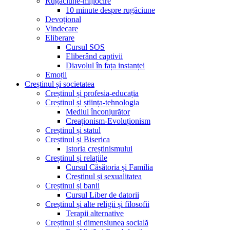
Rugăciune-mijlocire
10 minute despre rugăciune
Devoțional
Vindecare
Eliberare
Cursul SOS
Eliberând captivii
Diavolul în fața instanței
Emoții
Creștinul și societatea
Creștinul și profesia-educația
Creștinul și știința-tehnologia
Mediul înconjurător
Creaționism-Evoluționism
Creștinul și statul
Creștinul și Biserica
Istoria creștinismului
Creștinul și relațiile
Cursul Căsătoria și Familia
Creștinul și sexualitatea
Creștinul și banii
Cursul Liber de datorii
Creștinul și alte religii și filosofii
Terapii alternative
Creștinul și dimensiunea socială