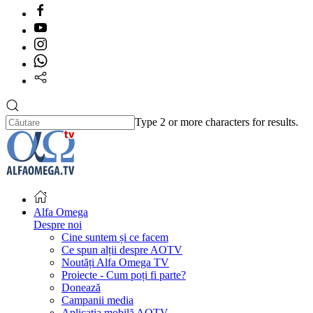
Type 2 or more characters for results.
Alfa Omega
Despre noi
Cine suntem și ce facem
Ce spun alții despre AOTV
Noutăți Alfa Omega TV
Proiecte - Cum poți fi parte?
Donează
Campanii media
Aplicația mobilă AOTV