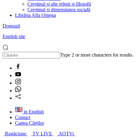
Creștinul și alte religii și filosofii
Creștinul și dimensiunea socială
Librăria Alfa Omega
Donează
English site
Type 2 or more characters for results.
in English
Contact
Cartea Cărților
Rugăciune
TV LIVE
AOTVi