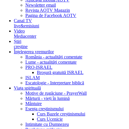
Newsletter email
Revista AOTV Magazin
Pagina de Facebook AOTV
Canal TV
live&emisiuni
Video
Mediacenter
Știri
creștine
Înțelegerea vremurilor
România - actualități comentate
Lume - actualități comentate
PRO-ISRAEL
Broșură gratuită ISRAEL
ISLAM
Escatologie - Interpretare biblică
Viața spirituală
Motive de rugăciune - PrayerWall
Mărturii - vieți în lumină
Mântuire
Esența creștinismului
Curs Bazele creștinismului
Curs Ucenicie
Intimitate cu Dumnezeu