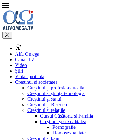
Alfa Omega
Canal TV
Video
Știri
Viața spirituală
Creștinul și societatea
Creștinul și profesia-educația
Creștinul și știința-tehnologia
Creștinul și statul
Creștinul și Biserica
Creștinul și relațiile
Cursul Căsătoria și Familia
Creștinul și sexualitatea
Pornografie
Homosexualitate
Creștinul și banii