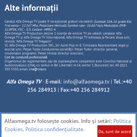
Alte informații
Canalul Alfa Omega TV poate fi recepționat gratuit via satelit:
Eutelsat 16A, 16 grade Est,
Frecventa – 12.567 Mhz, Polarizare
Vertica
lă, Symbol rate - 16.667 ks/s, Modulație: DVB-
S2,8PSK, FEC - 3/5, Codare - MPEG-4
.
Alfa Omega TV Production deține 2 licențe de emisie TV pe satelit: canalele Alfa
Omega TV și Alfa Omega TV Internațional. Alfa Omega TV editeaza, la fiecare doua luni,
revista: "Alfa Omega TV Magazin".
SC Alfa Omega TV Production SRL, Str Aurel Pop nr. 8, Timisoara. Reprezentant legal și
asociat unic: Pețan Tudor. Conducerea societății: Pețan Tudor: director general,
coodonator programe; Pețan Mirela: director executiv;
Cod de conduită profesională
Organismul de reglementare sau de supraveghere competent este Consiliul National al
Audiovizualului (CNA), cu sediul in Bd. Libertatii nr.14, sector 5, Bucuresti, tel: 40 (0)21
305 5350, email:
cna@cna.ro
Alfa Omega TV
-
E-mail:
info@alfaomega.tv
|
Tel.:+40
256 284913
|
Fax:+40 256 284912
Alfaomega.tv folosește cookies. Info și setări:
Politica
Cookies
.
Politica confidențialitate
.
Da, sunt de acord