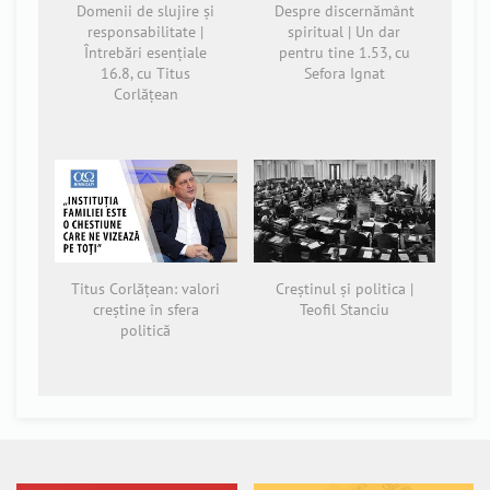
Domenii de slujire și
Despre discernământ
responsabilitate |
spiritual | Un dar
Întrebări esențiale
pentru tine 1.53, cu
16.8, cu Titus
Sefora Ignat
Corlățean
Titus Corlățean: valori
Creștinul și politica |
creștine în sfera
Teofil Stanciu
politică