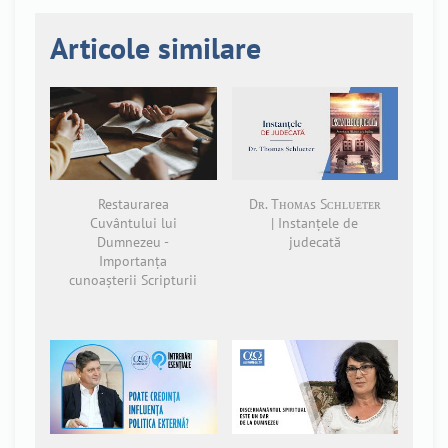
Articole similare
Restaurarea
Dʀ. Tʜᴏᴍᴀs Sᴄʜʟᴜᴇᴛᴇʀ
Cuvântului lui
| Instanțele de
Dumnezeu -
judecată
Importanța
cunoașterii Scripturii