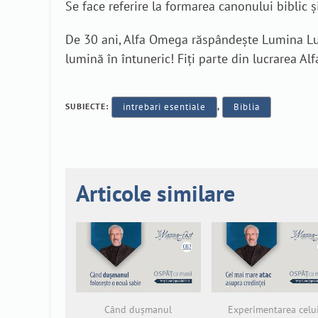
Se face referire la formarea canonului biblic și
De 30 ani, Alfa Omega răspândește Lumina Lumi
lumină în întuneric! Fiți parte din lucrarea A
SUBIECTE:
intrebari esentiale
,
Biblia
Articole similare
Când dușmanul
Experimentarea celu