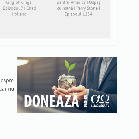
King of Kings |
pentru America | Ospăț
Episodul 7 | Chad
cu mană | Perry Stone |
Holland
Episodul 1254
 despre
dar nu