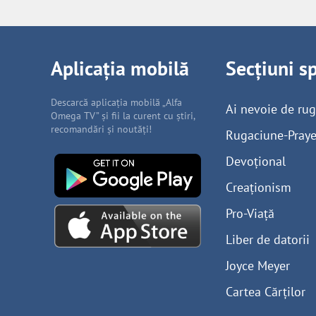
Aplicația mobilă
Secțiuni s
Descarcă aplicația mobilă „Alfa
Ai nevoie de ru
Omega TV” și fii la curent cu știri,
recomandări și noutăți!
Rugaciune-Praye
Devoțional
Creaționism
Pro-Viață
Liber de datorii
Joyce Meyer
Cartea Cărților