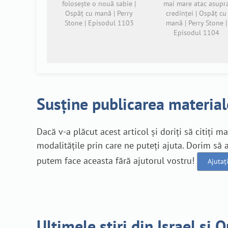
folosește o nouă sabie |
mai mare atac asupr
Ospăț cu mană | Perry
credinței | Ospăț cu
Stone | Episodul 1103
mană | Perry Stone |
Episodul 1104
Susține publicarea material
Dacă v-a plăcut acest articol și doriți să citiți m
modalitățile prin care ne puteți ajuta. Dorim s
putem face aceasta fără ajutorul vostru!
Ajutaț
Ultimele știri din Israel și 