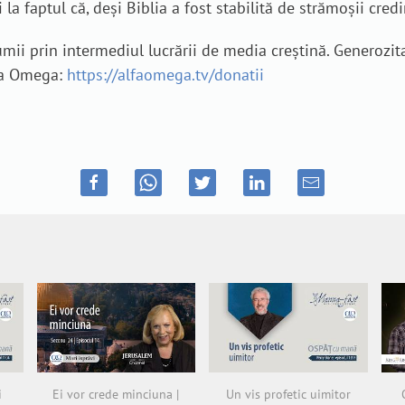
 la faptul că, deși Biblia a fost stabilită de strămoșii cred
i prin intermediul lucrării de media creștină. Generozita
lfa Omega:
https://alfaomega.tv/donatii
i
Ei vor crede minciuna |
Un vis profetic uimitor