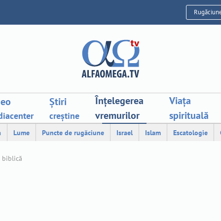
Rugăciun
Înțelegerea
Viața
deo
Știri
vremurilor
spirituală
iacenter
creștine
a
Lume
Puncte de rugăciune
Israel
Islam
Escatologie
 biblică