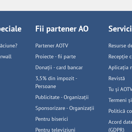
peciale
Fii partener AO
Servic
găciune?
Partener AOTV
Resurse d
rwall
Proiecte - fii parte
Recepție c
Donații - card bancar
Aplicația 
3,5% din impozit -
Revistă
Persoane
Tu și AOT
Publicitate - Organizații
Termeni și
Sponsorizare - Organizații
Politică co
Pentru biserici
Acord dat
Pentru televiziuni
(GDPR)