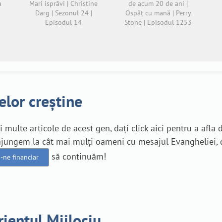
a
Mari isprăvi | Christine
de acum 20 de ani |
Darg | Sezonul 24 |
Ospăț cu mană | Perry
Episodul 14
Stone | Episodul 1253
elor creștine
ai multe articole de acest gen, dați click aici pentru a afla
ă ajungem la cât mai mulți oameni cu mesajul Evangheliei, 
să continuăm!
i-ne financiar
Orientul Mijlociu