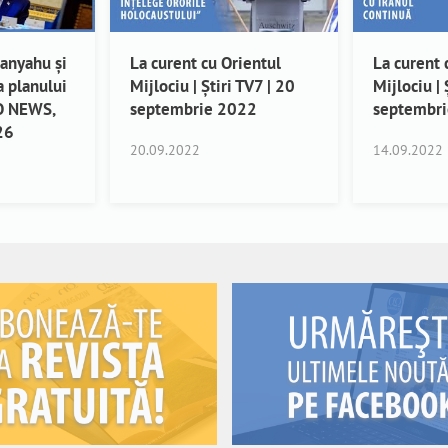
tanyahu și
La curent cu Orientul
La curent 
 planului
Mijlociu | Știri TV7 | 20
Mijlociu | 
AO NEWS,
septembrie 2022
septembr
26
20.09.2022
14.09.2022