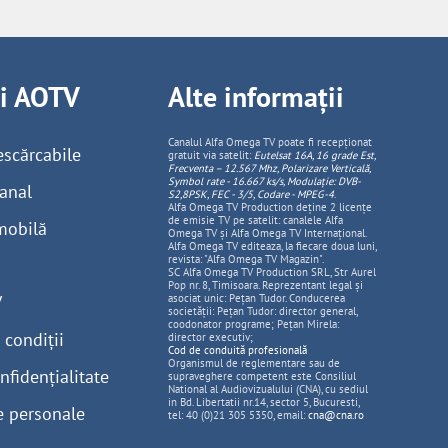
ii AOTV
Alte informații
Canalul Alfa Omega TV poate fi recepționat
escărcabile
gratuit via satelit:
Eutelsat 16A, 16 grade Est,
Frecventa – 12.567 Mhz, Polarizare
Vertica
lă,
Symbol rate - 16.667 ks/s, Modulație: DVB-
anal
S2,8PSK, FEC - 3/5, Codare - MPEG-4
.
Alfa Omega TV Production deține 2 licențe
de emisie TV pe satelit: canalele Alfa
mobilă
Omega TV și Alfa Omega TV Internațional.
Alfa Omega TV editeaza, la fiecare doua luni,
revista: "Alfa Omega TV Magazin".
SC Alfa Omega TV Production SRL, Str Aurel
Pop nr. 8, Timisoara. Reprezentant legal și
V
asociat unic: Pețan Tudor. Conducerea
societății: Pețan Tudor: director general,
coodonator programe; Pețan Mirela:
 condiții
director executiv;
Cod de conduită profesională
Organismul de reglementare sau de
nfidențialitate
supraveghere competent este Consiliul
National al Audiovizualului (CNA), cu sediul
in Bd. Libertatii nr.14, sector 5, Bucuresti,
e personale
tel: 40 (0)21 305 5350, email:
cna@cna.ro