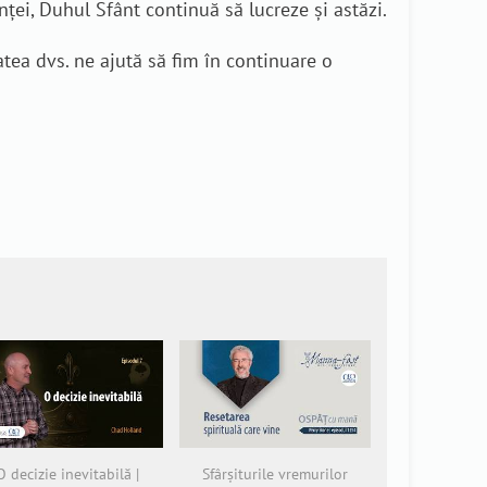
inței, Duhul Sfânt continuă să lucreze și astăzi.
tea dvs. ne ajută să fim în continuare o
O decizie inevitabilă |
Sfârșiturile vremurilor