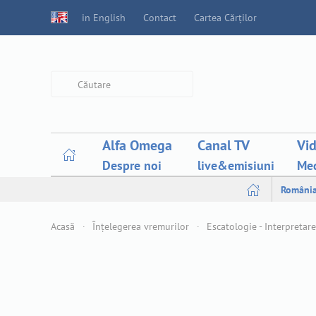
in English
Contact
Cartea Cărților
Type 2 or more characters for
results.
Alfa Omega
Canal TV
Vi
Despre noi
live&emisiuni
Med
Români
Acasă
Înțelegerea vremurilor
Escatologie - Interpretare