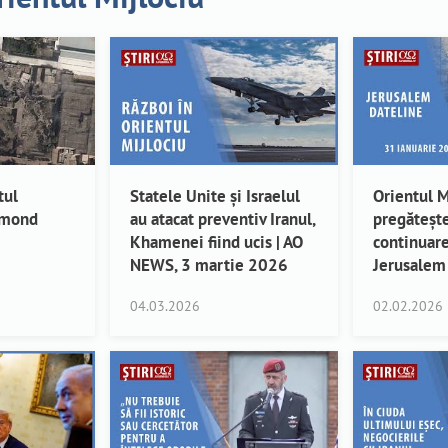
tul
Statele Unite și Israelul
Orientul M
amond
au atacat preventiv Iranul,
pregăteșt
Khamenei fiind ucis | AO
continuare
NEWS, 3 martie 2026
Jerusalem
04.03.2026
02.02.2026