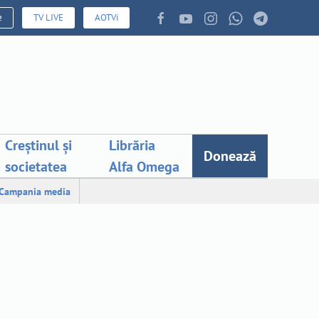
e
TV LIVE
AOTVi
Creștinul și
Librăria
Donează
societatea
Alfa Omega
Campania media