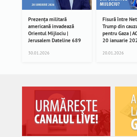
Prezența militară
Fisură între Ne
americană invadează
Trump din cauza
Orientul Mijlociu |
pentru Gaza | 
Jerusalem Dateline 689
20 ianuarie 20
30.01.2026
20.01.2026