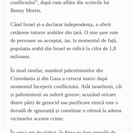
conflictului”, după cum aflăm din scrierile lui
Benny Morris.
Când Israel și-a declarat independența, a oferit
cetățenie tuturor arabilor din țară. O mie șase sute
de persoane au acceptat, iar, la momentul de față,
populația arabă din Israel se ridică la cifra de 1,8
milioane.
În mod similar, numărul palestinienilor din
Cisiordania și din Gaza a crescut masiv după
momentul începerii conflictului. Atât israelienii, cât
și palestinienii au suferit grozav; acuzând oricare
dintre părți de genocid sau purificare etnică este o
dovadă de ignoranță și constituie o ofensă la adresa
victimelor acestor crime.
În cinci ani de război, în Siria au fost omorâți de