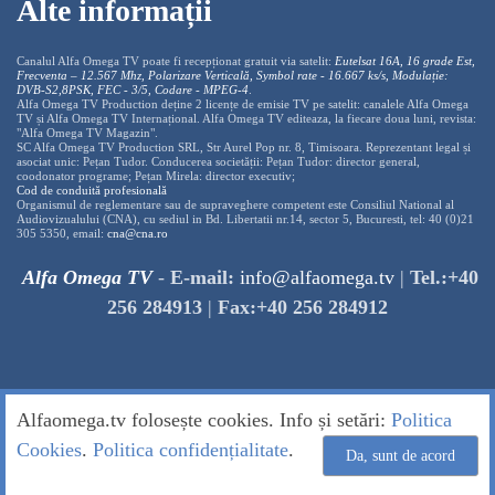
Alte informații
Canalul Alfa Omega TV poate fi recepționat gratuit via satelit:
Eutelsat 16A, 16 grade Est,
Frecventa – 12.567 Mhz, Polarizare
Vertica
lă, Symbol rate - 16.667 ks/s, Modulație:
DVB-S2,8PSK, FEC - 3/5, Codare - MPEG-4
.
Alfa Omega TV Production deține 2 licențe de emisie TV pe satelit: canalele Alfa Omega
TV și Alfa Omega TV Internațional. Alfa Omega TV editeaza, la fiecare doua luni, revista:
"Alfa Omega TV Magazin".
SC Alfa Omega TV Production SRL, Str Aurel Pop nr. 8, Timisoara. Reprezentant legal și
asociat unic: Pețan Tudor. Conducerea societății: Pețan Tudor: director general,
coodonator programe; Pețan Mirela: director executiv;
Cod de conduită profesională
Organismul de reglementare sau de supraveghere competent este Consiliul National al
Audiovizualului (CNA), cu sediul in Bd. Libertatii nr.14, sector 5, Bucuresti, tel: 40 (0)21
305 5350, email:
cna@cna.ro
Alfa Omega TV
-
E-mail:
info@alfaomega.tv
|
Tel.:+40
256 284913
|
Fax:+40 256 284912
Alfaomega.tv folosește cookies. Info și setări:
Politica
Cookies
.
Politica confidențialitate
.
Da, sunt de acord