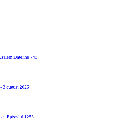
erusalem Dateline 740
 - 3 august 2026
one | Episodul 1253