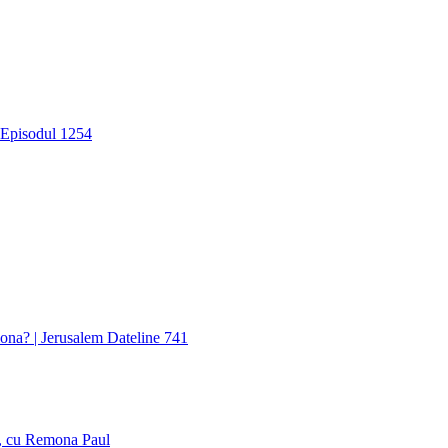
| Episodul 1254
iona? | Jerusalem Dateline 741
9, cu Remona Paul