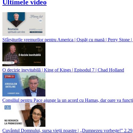
Ultimele video
Sfârșiturile vremurilor pentru America | Ospăț cu mană | Perry Stone 
O decizie inevitabilă | King of Kings | Episodul 7 | Chad Holland
Consiliul pentru Pace ajunge la un acord cu Hamas, dar oare va funcț
Cuvântul Domnului, sursa vieții noastre | „Dumnezeu vorbește!” 2.2