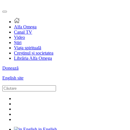
Alfa Omega
Canal TV
Video
Știri
Viața spirituală
Creștinul și societatea
Librăria Alfa Omega
Donează
English site
in English