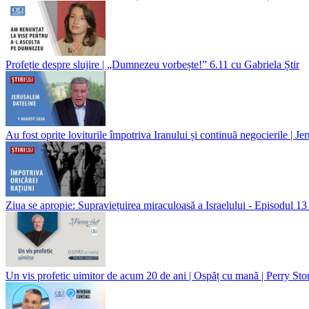
Profeție despre slujire | „Dumnezeu vorbește!” 6.11 cu Gabriela Știr
Au fost oprite loviturile împotriva Iranului și continuă negocierile | J
Ziua se apropie: Supraviețuirea miraculoasă a Israelului - Episodul 13
Un vis profetic uimitor de acum 20 de ani | Ospăț cu mană | Perry St