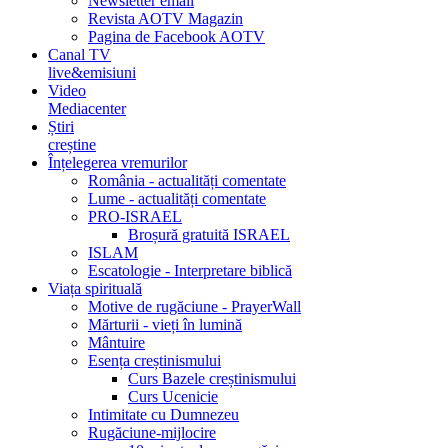
Newsletter email
Revista AOTV Magazin
Pagina de Facebook AOTV
Canal TV
live&emisiuni
Video
Mediacenter
Știri
creștine
Înțelegerea vremurilor
România - actualități comentate
Lume - actualități comentate
PRO-ISRAEL
Broșură gratuită ISRAEL
ISLAM
Escatologie - Interpretare biblică
Viața spirituală
Motive de rugăciune - PrayerWall
Mărturii - vieți în lumină
Mântuire
Esența creștinismului
Curs Bazele creștinismului
Curs Ucenicie
Intimitate cu Dumnezeu
Rugăciune-mijlocire