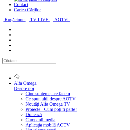
Contact
Cartea Cărților
Rugăciune
TV LIVE
AOTVi
Alfa Omega
Despre noi
Cine suntem și ce facem
Ce spun alții despre AOTV
Noutăți Alfa Omega TV
Proiecte - Cum poți fi parte?
Donează
Campanii media
Aplicația mobilă AOTV