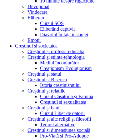
10 minute despre rugăciune
Devoțional
Vindecare
Eliberare
Cursul SOS
Eliberând captivii
Diavolul în fața instanței
Emoții
Creștinul și societatea
Creștinul și profesia-educația
Creștinul și știința-tehnologia
Mediul înconjurător
Creaționism-Evoluționism
Creștinul și statul
Creștinul și Biserica
Istoria creștinismului
Creștinul și relațiile
Cursul Căsătoria și Familia
Creștinul și sexualitatea
Creștinul și banii
Cursul Liber de datorii
Creștinul și alte religii și filosofii
Terapii alternative
Creștinul și dimensiunea socială
Pro-Viață și Pro-Adopție