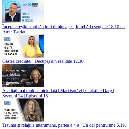
Începe creștinismul tău luni dimineața? | Întrebări esențiale 18.10 cu
Amir Tsarfati
Oastea credinței | Decupaj din realitate 12.30
Asediați mai mult ca niciodată | Mari isprăvi | Christine Darg |
Sezonul 24 | Episodul 15
Trauma și relațiile interumane, partea a 4-a | Un dar pentru tine 5.19,