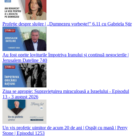
Profeție despre slujire | „Dumnezeu vorbește!” 6.11 cu Gabriela Știr
Au fost oprite loviturile împotriva Iranului și continuă negocierile |
Jerusalem Dateline 740
Ziua se apropie: Supraviețuirea miraculoasă a Israelului - Episodul
13 - 3 august 2026
Un vis profetic uimitor de acum 20 de ani | Ospăț cu mană | Perry
Stone | Episodul 1253