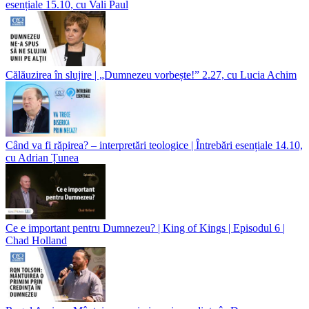
esențiale 15.10, cu Vali Paul
Călăuzirea în slujire | „Dumnezeu vorbește!” 2.27, cu Lucia Achim
Când va fi răpirea? – interpretări teologice | Întrebări esențiale 14.10,
cu Adrian Țunea
Ce e important pentru Dumnezeu? | King of Kings | Episodul 6 |
Chad Holland