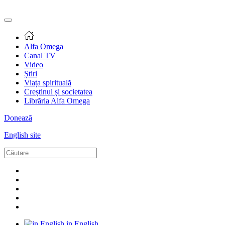
Alfa Omega
Canal TV
Video
Știri
Viața spirituală
Creștinul și societatea
Librăria Alfa Omega
Donează
English site
in English