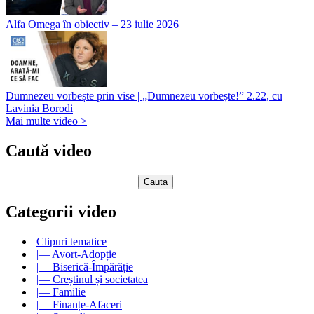
Alfa Omega în obiectiv – 23 iulie 2026
Dumnezeu vorbește prin vise | „Dumnezeu vorbește!” 2.22, cu
Lavinia Borodi
Mai multe video >
Caută video
Categorii video
Clipuri tematice
|— Avort-Adopție
|— Biserică-Împărăție
|— Creștinul și societatea
|— Familie
|— Finanțe-Afaceri