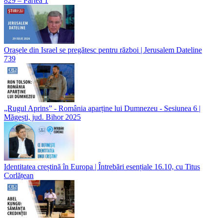
829 – Partea 1
Orașele din Israel se pregătesc pentru război | Jerusalem Dateline
739
„Rugul Aprins” - România aparține lui Dumnezeu - Sesiunea 6 |
Măgești, jud. Bihor 2025
Identitatea creștină în Europa | Întrebări esențiale 16.10, cu Titus
Corlățean