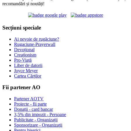
recomandări și noutăți!
Secțiuni speciale
Ai nevoie de rugăciune?
Rugaciune-Prayerwall
Devoțional
Creaționism
Pro-Viață
Liber de datorii
Joyce Meyer
Cartea Cărților
Fii partener AO
Partener AOTV
Proiecte - fii parte
Donații - card bancar
3,5% din impozit - Persoane
Publicitate - Organizații
Sponsorizare - Organizații
Pentru biserici