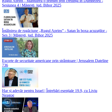
Rugul Aprins - Mântuirea o primim prin credința în Dumnezeu -
Sesiunea 4 | Măgești, jud. Bihor 2025
Întâlnirea de rugăciune „Rugul Aprins” - Satan în boxa acuzaților -
Ses 3 | Măgești, jud. Bihor 2025
Escorte de securitate americane prin strâmtoare | Jerusalem Dateline
736
Har și adevăr pentru Israel | Întrebări esențiale 19.9, cu Liviu
Neagoe