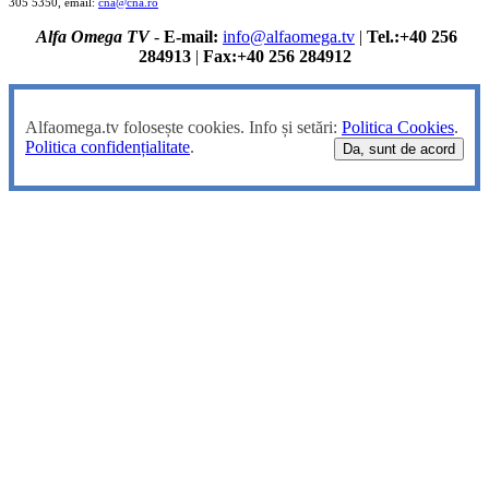
305 5350, email:
cna@cna.ro
Alfa Omega TV
-
E-mail:
info@alfaomega.tv
|
Tel.:+40 256
284913
|
Fax:+40 256 284912
Alfaomega.tv folosește cookies. Info și setări:
Politica Cookies
.
Politica confidențialitate
.
Da, sunt de acord