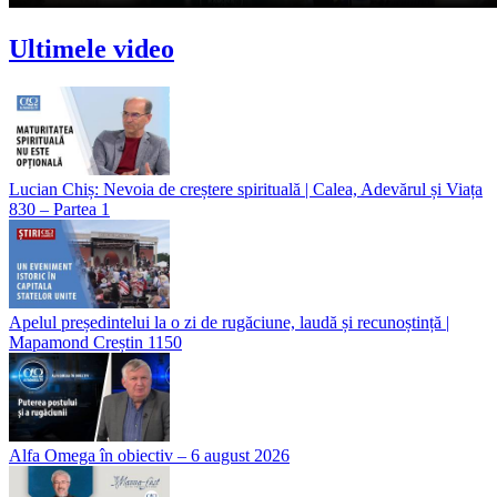
Ultimele video
Lucian Chiș: Nevoia de creștere spirituală | Calea, Adevărul și Viața
830 – Partea 1
Apelul președintelui la o zi de rugăciune, laudă și recunoștință |
Mapamond Creștin 1150
Alfa Omega în obiectiv – 6 august 2026