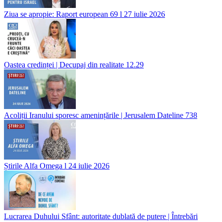
Ziua se apropie: Raport european 69 l 27 iulie 2026
Oastea credinței | Decupaj din realitate 12.29
Acoliții Iranului sporesc amenințările | Jerusalem Dateline 738
Știrile Alfa Omega l 24 iulie 2026
Lucrarea Duhului Sfânt: autoritate dublată de putere | Întrebări