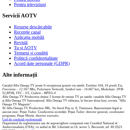
Pentru televiziuni
Servicii AOTV
Resurse descărcabile
Recepție canal
Aplicația mobilă
Revistă
Tu și AOTV
Termeni și condiții
Politică confidențialitate
Acord date personale (GDPR)
Alte informații
Canalul Alfa Omega TV poate fi recepționat gratuit via satelit:
Eutelsat 16A, 16 grade Est,
Frecventa – 12.567 Mhz, Polarizare
Vertica
lă, Symbol rate - 16.667 ks/s, Modulație: DVB-
S2,8PSK, FEC - 3/5, Codare - MPEG-4
.
Alfa Omega TV Production deține 2 licențe de emisie TV pe satelit: canalele Alfa Omega TV
și Alfa Omega TV Internațional. Alfa Omega TV editeaza, la fiecare doua luni, revista: "Alfa
Omega TV Magazin".
SC Alfa Omega TV Production SRL, Str Aurel Pop nr. 8, Timisoara. Reprezentant legal și
asociat unic: Pețan Tudor. Conducerea societății: Pețan Tudor: director general, coodonator
programe; Pețan Mirela: director executiv;
Cod de conduită profesională
Organismul de reglementare sau de supraveghere competent este Consiliul National al
Audiovizualului (CNA), cu sediul in Bd. Libertatii nr.14, sector 5, Bucuresti, tel: 40 (0)21