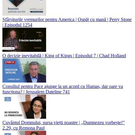
Sfârșiturile vremurilor pentru America | Ospăț cu mană | Perry Stone
| Episodul 1254
O decizie inevitabilă | King of Kings | Episodul 7 | Chad Holland
Consiliul pentru Pace ajunge la un acord cu Hamas, dar oare va
funcționa? | Jerusalem Dateline 741
Cuvântul Domnului, sursa vieții noastre | „Dumnezeu vorbește!”
2.29, cu Remona Paul