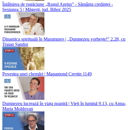
Întâlnirea de rugăciune „Rugul Aprins” - Sămânța credinței -
Sesiunea 5 | Măgești, jud. Bihor 2025
Dinamica spirituală în Maramureș | „Dumnezeu vorbește!” 2.28, cu
Traian Șandor
Povestea unei chemări | Mapamond Creștin 1149
Dumnezeu lucrează în viața noastră | Vieți în lumină 9.13, cu Anna-
Maria Moldovan