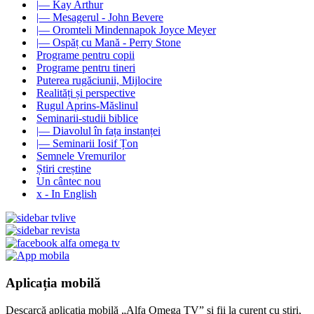
|— Kay Arthur
|— Mesagerul - John Bevere
|— Oromteli Mindennapok Joyce Meyer
|— Ospăț cu Mană - Perry Stone
Programe pentru copii
Programe pentru tineri
Puterea rugăciunii, Mijlocire
Realități și perspective
Rugul Aprins-Măslinul
Seminarii-studii biblice
|— Diavolul în fața instanței
|— Seminarii Iosif Țon
Semnele Vremurilor
Știri creștine
Un cântec nou
x - In English
Aplicația mobilă
Descarcă aplicația mobilă „Alfa Omega TV” și fii la curent cu știri,