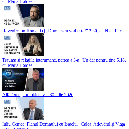
cu Maria Boldea
Revenirea în România | „Dumnezeu vorbește!” 2.30, cu Nick Plic
Trauma și relațiile interumane, partea a 3-a | Un dar pentru tine 5.18,
cu Maria Boldea
Alfa Omega în obiectiv – 30 iulie 2026
Iuliu Centea: Planul Domnului cu Israelul | Calea, Adevărul și Viața