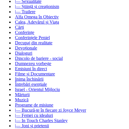
|— Sexualitate
|— Știință și creaționism
|— Trailere
Alfa Omega în Obiectiv
Calea, Adevărul și Viața
Cărți
Conferințe
Conferințele Peniel
Decupaj din realitate
Devoționale
Dialoguri
Dincolo de bariere - social
Dumnezeu vorbește
Emisiuni în direct
Filme și Documentare
Inima închinării
Întrebări esențiale
Israel - Orientul Mijlociu
Mărturii
Muzică
Programe de misiune
|— Bucură-te în fiecare zi Joyce Meyer
|— Femei cu idealuri
|— In Touch Charles Stanley
|— Joni și prietenii