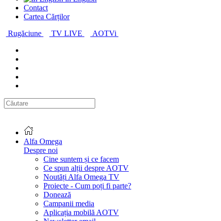
Contact
Cartea Cărților
Rugăciune
TV LIVE
AOTVi
Alfa Omega
Despre noi
Cine suntem și ce facem
Ce spun alții despre AOTV
Noutăți Alfa Omega TV
Proiecte - Cum poți fi parte?
Donează
Campanii media
Aplicația mobilă AOTV