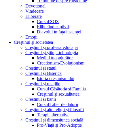
10 minute despre rugăciune
Devoțional
Vindecare
Eliberare
Cursul SOS
Eliberând captivii
Diavolul în fața instanței
Emoții
Creștinul și societatea
Creștinul și profesia-educația
Creștinul și știința-tehnologia
Mediul înconjurător
Creaționism-Evoluționism
Creștinul și statul
Creștinul și Biserica
Istoria creștinismului
Creștinul și relațiile
Cursul Căsătoria și Familia
Creștinul și sexualitatea
Creștinul și banii
Cursul Liber de datorii
Creștinul și alte religii și filosofii
Terapii alternative
Creștinul și dimensiunea socială
Pro-Viață și Pro-Adopție