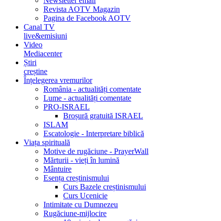
Newsletter email
Revista AOTV Magazin
Pagina de Facebook AOTV
Canal TV
live&emisiuni
Video
Mediacenter
Știri
creștine
Înțelegerea vremurilor
România - actualități comentate
Lume - actualități comentate
PRO-ISRAEL
Broșură gratuită ISRAEL
ISLAM
Escatologie - Interpretare biblică
Viața spirituală
Motive de rugăciune - PrayerWall
Mărturii - vieți în lumină
Mântuire
Esența creștinismului
Curs Bazele creștinismului
Curs Ucenicie
Intimitate cu Dumnezeu
Rugăciune-mijlocire