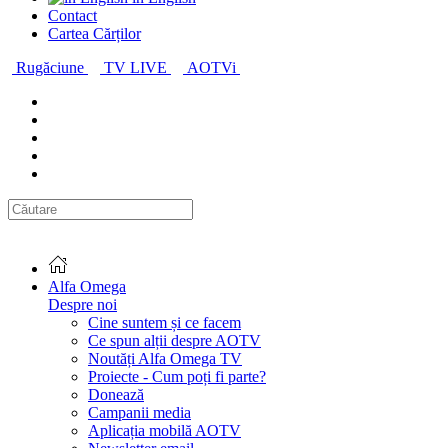
Contact
Cartea Cărților
Rugăciune
TV LIVE
AOTVi
Alfa Omega
Despre noi
Cine suntem și ce facem
Ce spun alții despre AOTV
Noutăți Alfa Omega TV
Proiecte - Cum poți fi parte?
Donează
Campanii media
Aplicația mobilă AOTV