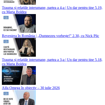
Trauma și relațiile interumane, partea a 4-a | Un dar pentru tine 5.19,
cu Maria Boldea
Revenirea în România | „Dumnezeu vorbește!” 2.30, cu Nick Plic
Trauma și relațiile interumane, partea a 3-a | Un dar pentru tine 5.18,
cu Maria Boldea
Alfa Omega în obiectiv – 30 iulie 2026