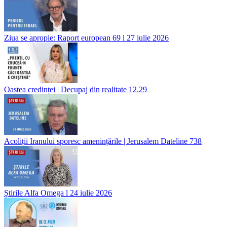
Ziua se apropie: Raport european 69 l 27 iulie 2026
Oastea credinței | Decupaj din realitate 12.29
Acoliții Iranului sporesc amenințările | Jerusalem Dateline 738
Știrile Alfa Omega l 24 iulie 2026