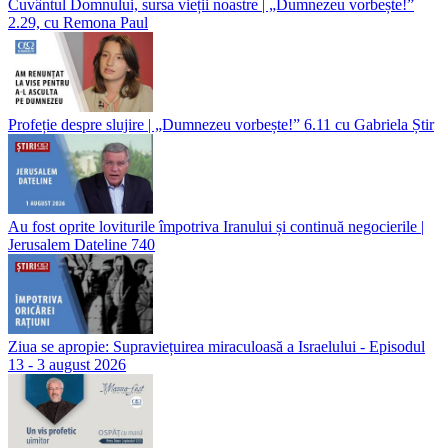
Cuvântul Domnului, sursa vieții noastre | „Dumnezeu vorbește!”
2.29, cu Remona Paul
Profeție despre slujire | „Dumnezeu vorbește!” 6.11 cu Gabriela Știr
Au fost oprite loviturile împotriva Iranului și continuă negocierile |
Jerusalem Dateline 740
Ziua se apropie: Supraviețuirea miraculoasă a Israelului - Episodul
13 - 3 august 2026