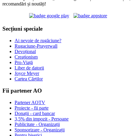
recomandări și noutăți!
Secțiuni speciale
Ai nevoie de rugăciune?
Rugaciune-Prayerwall
Devoțional
Creaționism
Pro-Viață
Liber de datorii
Joyce Meyer
Cartea Cărților
Fii partener AO
Partener AOTV
Proiecte - fii parte
Donații - card bancar
3,5% din impozit - Persoane
Publicitate - Organizații
Sponsorizare - Organizații
Pentru biserici