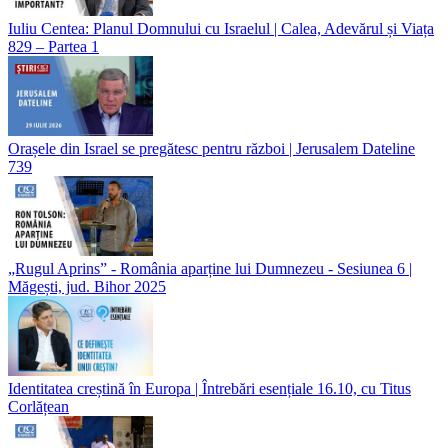
Iuliu Centea: Planul Domnului cu Israelul | Calea, Adevărul și Viața
829 – Partea 1
Orașele din Israel se pregătesc pentru război | Jerusalem Dateline
739
„Rugul Aprins” - România aparține lui Dumnezeu - Sesiunea 6 |
Măgești, jud. Bihor 2025
Identitatea creștină în Europa | Întrebări esențiale 16.10, cu Titus
Corlățean