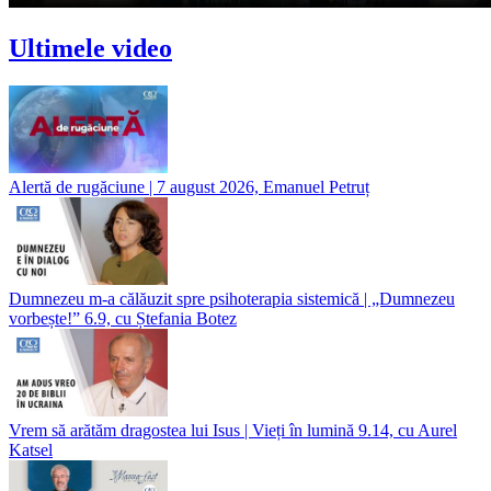
Ultimele video
Alertă de rugăciune | 7 august 2026, Emanuel Petruț
Dumnezeu m-a călăuzit spre psihoterapia sistemică | „Dumnezeu
vorbește!” 6.9, cu Ștefania Botez
Vrem să arătăm dragostea lui Isus | Vieți în lumină 9.14, cu Aurel
Katsel