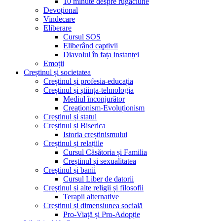
10 minute despre rugăciune
Devoțional
Vindecare
Eliberare
Cursul SOS
Eliberând captivii
Diavolul în fața instanței
Emoții
Creștinul și societatea
Creștinul și profesia-educația
Creștinul și știința-tehnologia
Mediul înconjurător
Creaționism-Evoluționism
Creștinul și statul
Creștinul și Biserica
Istoria creștinismului
Creștinul și relațiile
Cursul Căsătoria și Familia
Creștinul și sexualitatea
Creștinul și banii
Cursul Liber de datorii
Creștinul și alte religii și filosofii
Terapii alternative
Creștinul și dimensiunea socială
Pro-Viață și Pro-Adopție