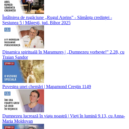
Întâlnirea de rugăciune „Rugul Aprins” - Sămânța credinței -
Sesiunea 5 | Măgești, jud. Bihor 2025
Dinamica spirituală în Maramureș | „Dumnezeu vorbește!” 2.28, cu
Traian Șandor
Povestea unei chemări | Mapamond Creștin 1149
Dumnezeu lucrează în viața noastră | Vieți în lumină 9.13, cu Anna-
Maria Moldovan