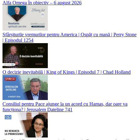
Alfa Omega în obiectiv – 6 august 2026
Sfârșiturile vremurilor pentru America | Ospăț cu mană | Perry Stone
| Episodul 1254
O decizie inevitabilă | King of Kings | Episodul 7 | Chad Holland
Consiliul pentru Pace ajunge la un acord cu Hamas, dar oare va
funcționa? | Jerusalem Dateline 741