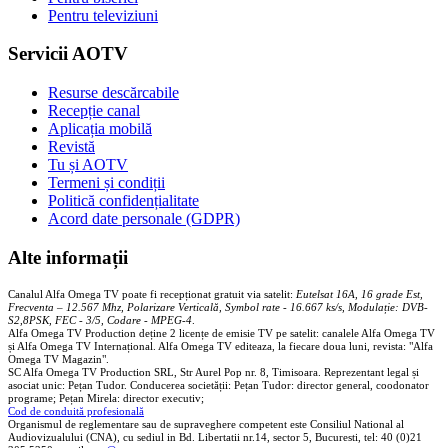
Pentru televiziuni
Servicii AOTV
Resurse descărcabile
Recepție canal
Aplicația mobilă
Revistă
Tu și AOTV
Termeni și condiții
Politică confidențialitate
Acord date personale (GDPR)
Alte informații
Canalul Alfa Omega TV poate fi recepționat gratuit via satelit:
Eutelsat 16A, 16 grade Est,
Frecventa – 12.567 Mhz, Polarizare
Vertica
lă, Symbol rate - 16.667 ks/s, Modulație: DVB-
S2,8PSK, FEC - 3/5, Codare - MPEG-4
.
Alfa Omega TV Production deține 2 licențe de emisie TV pe satelit: canalele Alfa Omega TV
și Alfa Omega TV Internațional. Alfa Omega TV editeaza, la fiecare doua luni, revista: "Alfa
Omega TV Magazin".
SC Alfa Omega TV Production SRL, Str Aurel Pop nr. 8, Timisoara. Reprezentant legal și
asociat unic: Pețan Tudor. Conducerea societății: Pețan Tudor: director general, coodonator
programe; Pețan Mirela: director executiv;
Cod de conduită profesională
Organismul de reglementare sau de supraveghere competent este Consiliul National al
Audiovizualului (CNA), cu sediul in Bd. Libertatii nr.14, sector 5, Bucuresti, tel: 40 (0)21