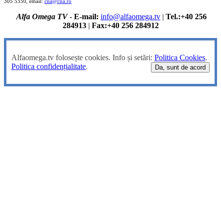
305 5350, email:
cna@cna.ro
Alfa Omega TV
-
E-mail:
info@alfaomega.tv
|
Tel.:+40 256
284913
|
Fax:+40 256 284912
Alfaomega.tv folosește cookies. Info și setări:
Politica Cookies
.
Politica confidențialitate
.
Da, sunt de acord