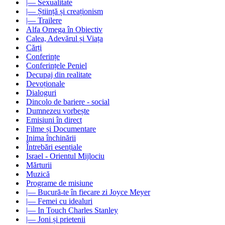
|— Sexualitate
|— Știință și creaționism
|— Trailere
Alfa Omega în Obiectiv
Calea, Adevărul și Viața
Cărți
Conferințe
Conferințele Peniel
Decupaj din realitate
Devoționale
Dialoguri
Dincolo de bariere - social
Dumnezeu vorbește
Emisiuni în direct
Filme și Documentare
Inima închinării
Întrebări esențiale
Israel - Orientul Mijlociu
Mărturii
Muzică
Programe de misiune
|— Bucură-te în fiecare zi Joyce Meyer
|— Femei cu idealuri
|— In Touch Charles Stanley
|— Joni și prietenii