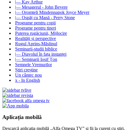
|— Kay Arthur
|— Mesagerul - John Bevere
|— Oromteli Mindennapok Joyce Meyer
|— Ospăț cu Mană - Perry Stone
Programe pentru copii
Programe pentru tineri
Puterea rugăciunii, Mijlocire
Realități și perspective
Rugul Aprins-Măslinul
Seminarii-studii biblice
|— Diavolul în fața instanței
|— Seminarii Iosif Țon
Semnele Vremurilor
Știri creștine
Un cântec nou
x - In English
Aplicația mobilă
Descarcă aplicația mobilă „Alfa Omega TV” și fii la curent cu știri,