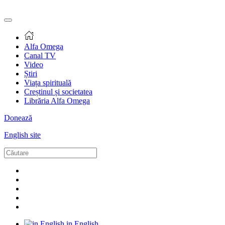
Alfa Omega
Canal TV
Video
Știri
Viața spirituală
Creștinul și societatea
Librăria Alfa Omega
Donează
English site
in English