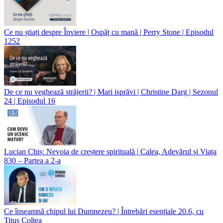
Ce nu știați despre Înviere | Ospăț cu mană | Perry Stone | Episodul
1252
De ce nu veghează străjerii? | Mari isprăvi | Christine Darg | Sezonul
24 | Episodul 16
Lucian Chiș: Nevoia de creștere spirituală | Calea, Adevărul și Viața
830 – Partea a 2-a
Ce înseamnă chipul lui Dumnezeu? | Întrebări esențiale 20.6, cu
Titus Colțea