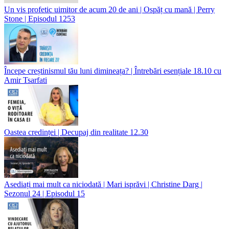
Un vis profetic uimitor de acum 20 de ani | Ospăț cu mană | Perry
Stone | Episodul 1253
Începe creștinismul tău luni dimineața? | Întrebări esențiale 18.10 cu
Amir Tsarfati
Oastea credinței | Decupaj din realitate 12.30
Asediați mai mult ca niciodată | Mari isprăvi | Christine Darg |
Sezonul 24 | Episodul 15