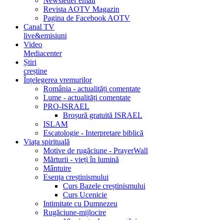
Newsletter email
Revista AOTV Magazin
Pagina de Facebook AOTV
Canal TV
live&emisiuni
Video
Mediacenter
Știri
creștine
Înțelegerea vremurilor
România - actualități comentate
Lume - actualități comentate
PRO-ISRAEL
Broșură gratuită ISRAEL
ISLAM
Escatologie - Interpretare biblică
Viața spirituală
Motive de rugăciune - PrayerWall
Mărturii - vieți în lumină
Mântuire
Esența creștinismului
Curs Bazele creștinismului
Curs Ucenicie
Intimitate cu Dumnezeu
Rugăciune-mijlocire