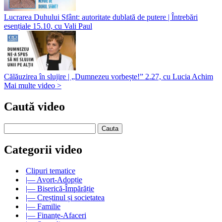
Lucrarea Duhului Sfânt: autoritate dublată de putere | Întrebări
esențiale 15.10, cu Vali Paul
Călăuzirea în slujire | „Dumnezeu vorbește!” 2.27, cu Lucia Achim
Mai multe video >
Caută video
Categorii video
Clipuri tematice
|— Avort-Adopție
|— Biserică-Împărăție
|— Creștinul și societatea
|— Familie
|— Finanțe-Afaceri