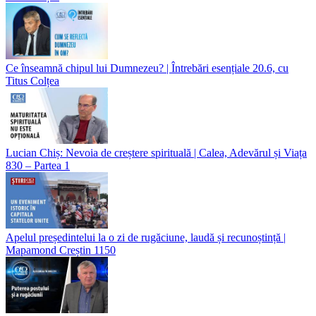
Ce înseamnă chipul lui Dumnezeu? | Întrebări esențiale 20.6, cu
Titus Colțea
Lucian Chiș: Nevoia de creștere spirituală | Calea, Adevărul și Viața
830 – Partea 1
Apelul președintelui la o zi de rugăciune, laudă și recunoștință |
Mapamond Creștin 1150