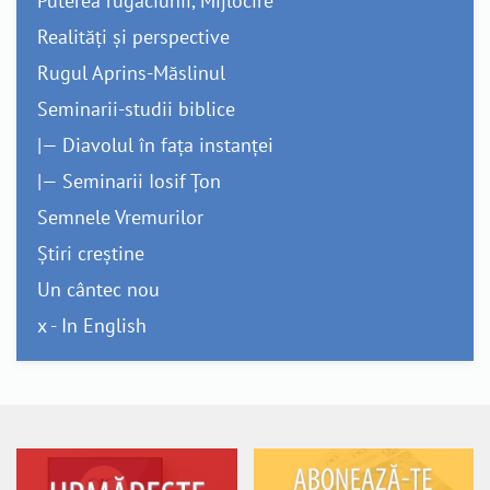
Puterea rugăciunii, Mijlocire
Realități și perspective
Rugul Aprins-Măslinul
Seminarii-studii biblice
|— Diavolul în fața instanței
|— Seminarii Iosif Țon
Semnele Vremurilor
Știri creștine
Un cântec nou
x - In English