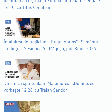
Identitatea creștină în Europa | Întrebări esențiale
16.10, cu Titus Corlățean
Întâlnirea de rugăciune „Rugul Aprins” - Sămânța
credinței - Sesiunea 5 | Măgești, jud. Bihor 2025
Dinamica spirituală în Maramureș | „Dumnezeu
vorbește!” 2.28, cu Traian Șandor