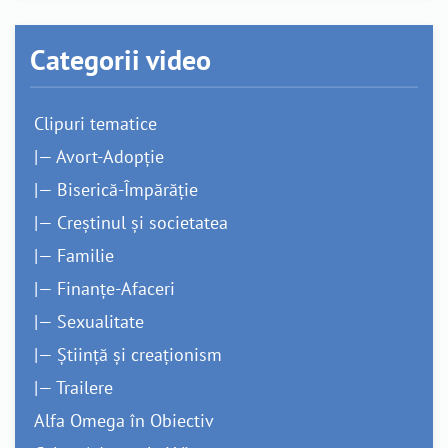
Categorii video
Clipuri tematice
|— Avort-Adopție
|— Biserică-Împărăție
|— Creștinul și societatea
|— Familie
|— Finanțe-Afaceri
|— Sexualitate
|— Știință și creaționism
|— Trailere
Alfa Omega în Obiectiv