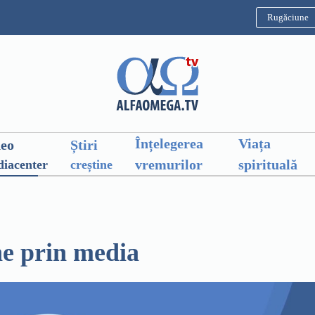
Rugăciune
Înțelegerea
Viața
deo
Știri
vremurilor
spirituală
iacenter
creștine
e prin media