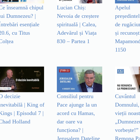
Ce înseamnă chipul
Lucian Chiș:
Apelul
lui Dumnezeu? |
Nevoia de creștere
președintel
Întrebări esențiale
spirituală | Calea,
de rugăciu
20.6, cu Titus
Adevărul și Viața
și recunoșt
Colțea
830 – Partea 1
Mapamond 
1150
O decizie
Consiliul pentru
Cuvântul
inevitabilă | King of
Pace ajunge la un
Domnului, 
Kings | Episodul 7 |
acord cu Hamas,
vieții noast
Chad Holland
dar oare va
„Dumneze
funcționa? |
vorbește!”
Jerusalem Dateline
Remona Pa