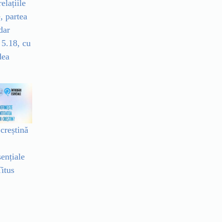
elațiile
, partea
dar
 5.18, cu
dea
 creștină
sențiale
itus