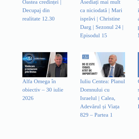
Oastea credinței |
Asediați mai mult
Decupaj din
ca niciodată | Mari
realitate 12.30
isprăvi | Christine
Darg | Sezonul 24 |
Episodul 15
Alfa Omega în
Iuliu Centea: Planul
obiectiv – 30 iulie
Domnului cu
2026
Israelul | Calea,
Adevărul și Viața
829 – Partea 1