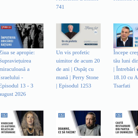
741
Ziua se apropie:
Un vis profetic
Începe cre
Supraviețuirea
uimitor de acum 20
tău luni d
miraculoasă a
de ani | Ospăț cu
| Întrebări 
Israelului -
mană | Perry Stone
18.10 cu 
Episodul 13 - 3
| Episodul 1253
Tsarfati
august 2026