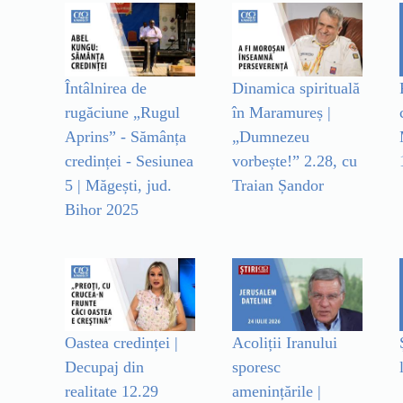
Întâlnirea de
Dinamica spirituală
rugăciune „Rugul
în Maramureș |
Aprins” - Sămânța
„Dumnezeu
credinței - Sesiunea
vorbește!” 2.28, cu
5 | Măgești, jud.
Traian Șandor
Bihor 2025
Oastea credinței |
Acoliții Iranului
Decupaj din
sporesc
realitate 12.29
amenințările |