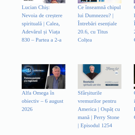
Lucian Chiș:
Ce înseamnă chipul
Nevoia de creștere
lui Dumnezeu? |
spirituală | Calea,
Întrebări esențiale
Adevărul și Viața
20.6, cu Titus
830 – Partea a 2-a
Colțea
Alfa Omega în
Sfârșiturile
obiectiv – 6 august
vremurilor pentru
2026
America | Ospăț cu
mană | Perry Stone
| Episodul 1254