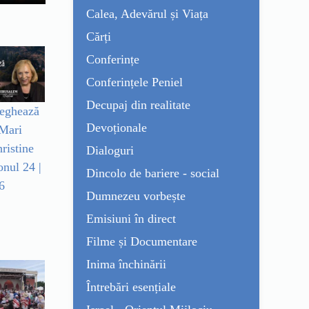
Calea, Adevărul și Viața
Cărți
Conferințe
Conferințele Peniel
Decupaj din realitate
veghează
Devoționale
 Mari
hristine
Dialoguri
onul 24 |
Dincolo de bariere - social
6
Dumnezeu vorbește
Emisiuni în direct
Filme și Documentare
Inima închinării
Întrebări esențiale