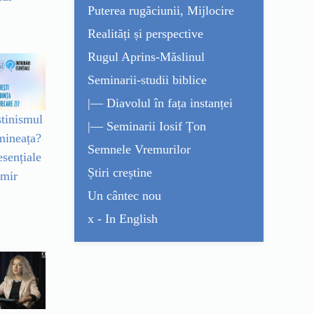
Puterea rugăciunii, Mijlocire
Realități și perspective
Rugul Aprins-Măslinul
Seminarii-studii biblice
|— Diavolul în fața instanței
știnismul
|— Seminarii Iosif Țon
imineața?
Semnele Vremurilor
esențiale
Știri creștine
Amir
Un cântec nou
x - In English