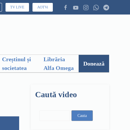
TV LIVE
AOTVi
Creștinul și
Librăria
Donează
societatea
Alfa Omega
Caută video