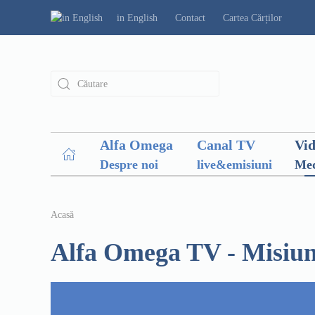
in English
Contact
Cartea Cărților
Alfa Omega
Canal TV
Vi
Despre noi
live&emisiuni
Med
Acasă
Alfa Omega TV - Misiun