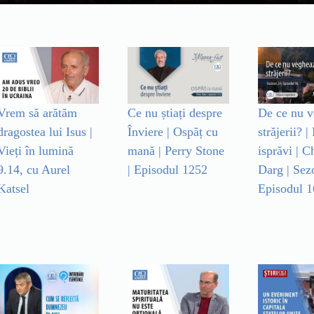
Vrem să arătăm
Ce nu știați despre
De ce nu 
dragostea lui Isus |
Înviere | Ospăț cu
străjerii? |
Vieți în lumină
mană | Perry Stone
isprăvi | C
9.14, cu Aurel
| Episodul 1252
Darg | Sez
Katsel
Episodul 1