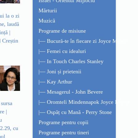
Israel - Orientul Mijlociu
Mărturii
ui la o zi
Muzică
ne, laudă
Programe de misiune
ință |
Creștin
|— Bucură-te în fiecare zi Joyce Meyer
|— Femei cu idealuri
|— In Touch Charles Stanley
|— Joni și prietenii
|— Kay Arthur
|— Mesagerul - John Bevere
|— Oromteli Mindennapok Joyce Meyer
sursa
re |
|— Ospăț cu Mană - Perry Stone
u
Programe pentru copii
 2.29, cu
Programe pentru tineri
ul