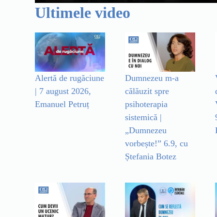
Ultimele video
Alertă de rugăciune
Dumnezeu m-a
| 7 august 2026,
călăuzit spre
Emanuel Petruț
psihoterapia
sistemică |
„Dumnezeu
vorbește!” 6.9, cu
Ștefania Botez