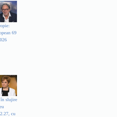
ropie:
opean 69
2026
în slujire
eu
 2.27, cu