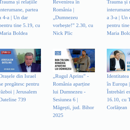
Trauma și relațiile
Revenirea în
Trauma și r
interumane, partea
România |
interumane
a 4-a | Un dar
„Dumnezeu
a 3-a | Un 
pentru tine 5.19, cu
vorbește!” 2.30, cu
pentru tine
Maria Boldea
Nick Plic
Maria Bol
Orașele din Israel
„Rugul Aprins” -
Identitatea
se pregătesc pentru
România aparține
în Europa |
război | Jerusalem
lui Dumnezeu -
Întrebări e
Dateline 739
Sesiunea 6 |
16.10, cu T
Măgești, jud. Bihor
Corlățean
2025