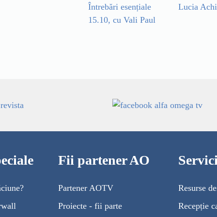
Întrebări esențiale
Lucia Ach
15.10, cu Vali Paul
eciale
Fii partener AO
Servi
ăciune?
Partener AOTV
Resurse de
rwall
Proiecte - fii parte
Recepție c