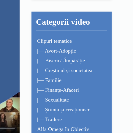
Categorii video
Clipuri tematice
|— Avort-Adopție
|— Biserică-Împărăție
|— Creștinul și societatea
|— Familie
|— Finanțe-Afaceri
|— Sexualitate
|— Știință și creaționism
|— Trailere
Alfa Omega în Obiectiv