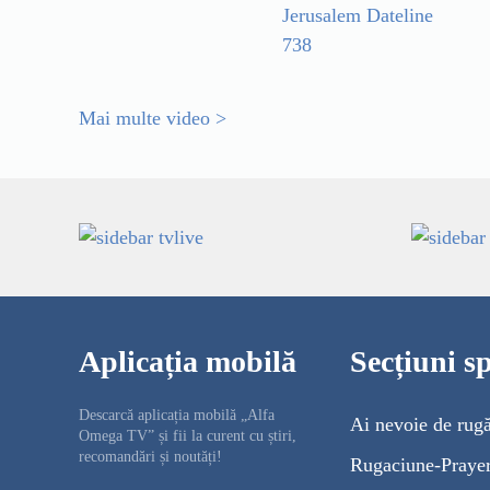
Jerusalem Dateline
738
Mai multe video >
Aplicația mobilă
Secțiuni sp
Descarcă aplicația mobilă „Alfa
Ai nevoie de rug
Omega TV” și fii la curent cu știri,
recomandări și noutăți!
Rugaciune-Praye