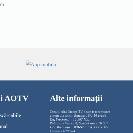
im
cii AOTV
Alte informații
Canalul Alfa Omega TV poate fi recepționat
scărcabile
gratuit via satelit:
Eutelsat 16A, 16 grade
Est, Frecventa – 12.567 Mhz,
Polarizare
Vertica
lă, Symbol rate - 16.667
anal
ks/s, Modulație: DVB-S2,8PSK, FEC - 3/5,
Codare - MPEG-4
.