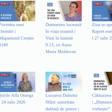
Povestea unei
Dumnezeu lucrează
Ziua se ap
chemări |
în viața noastră |
Raport eur
Mapamond Creștin
Vieți în lumină
l 27 iulie 
1149
9.13, cu Anna-
Maria Moldovan
Știrile Alfa Omega
Lucrarea Duhului
Călăuzirea 
l 24 iulie 2026
Sfânt: autoritate
| „Dumnez
dublată de putere |
vorbește!”