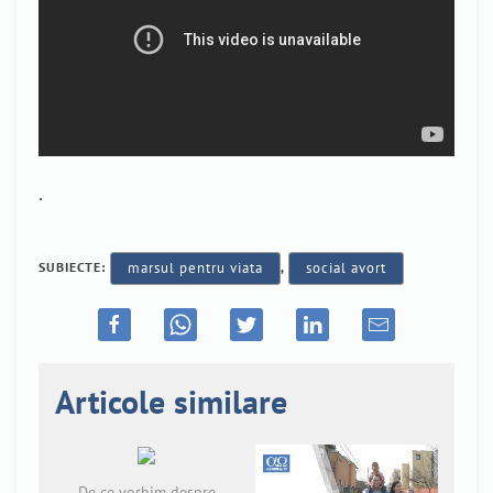
.
SUBIECTE:
marsul pentru viata
,
social avort
Articole similare
De ce vorbim despre