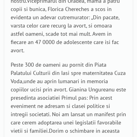
nostru.Viceprimarul din Oradea, mama a patru
copii si bunica, Florica Chereches a scos in
evidenta un adevar cutremurator: „Din pacate,
varsta celor care recurg la avort, si omoara
astfel oameni, scade tot mai mult. Avem in
fiecare an 47 0000 de adolescente care isi fac
avort.
Peste 300 de oameni au pornit din Piata
Palatului Culturii din Iasi spre maternitatea Cuza
Voda,unde au aprin lumanari in memoria
copiilor ucisi prin avort. Gianina Ungureanu este
presedinta asociatiei Primul pas: Prin acest
eveniment ne adresam si clasei politice si
intregii societati. Noi am lansat un manifest prin
care cerem adoptarea unei legislatii favorabile
vietii si familiei.Dorim o schimbare in aceasta