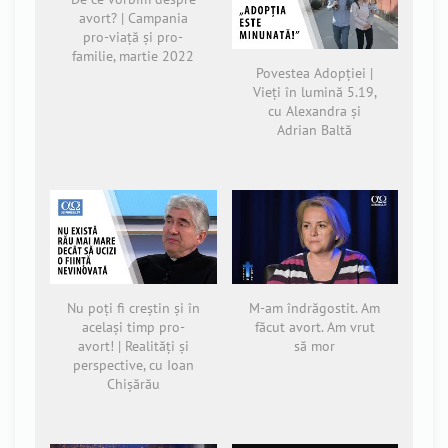
avort? | Campania
pro-viață și pro-
familie, martie 2022
Povestea Adopției |
Vieți în lumină 5.19,
cu Alexandra și
Adrian Baltă
Nu poți fi creștin și în
M-am îndrăgostit. Am
același timp pro-
făcut avort. Am vrut
avort! | Realități și
să mor
perspective, cu Ioan
Chișărău