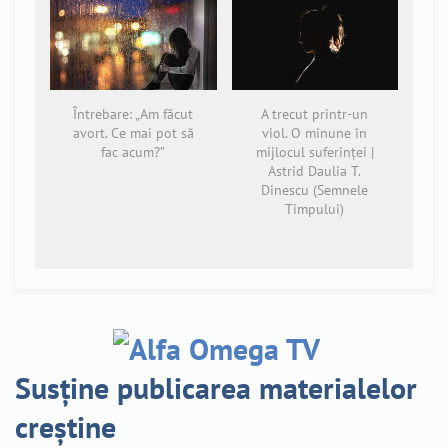
Întrebare: „Am făcut
A trecut printr-un
avort. Ce mai pot să
viol. O minune în
fac acum?”
mijlocul suferinţei |
Astrid Daulia T.
Dinescu (Semnele
Timpului)
Susține publicarea materialelor
creștine