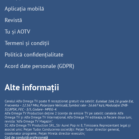
Aplicația mobilă
Revistă
Tu și AOTV
Termeni și condiții
Politică confidențialitate
Acord date personale (GDPR)
Alte informații
Canalul Alfa Omega TV poate fi recepționat gratuit via satelit:
Eutelsat 16A, 16 grade Est,
Frecventa – 12.567 Mhz, Polarizare
Vertica
lă, Symbol rate - 16.667 ks/s, Modulație: DVB-
S2,8PSK, FEC - 3/5, Codare - MPEG-4
.
Alfa Omega TV Production deține 2 licențe de emisie TV pe satelit: canalele Alfa
Omega TV și Alfa Omega TV Internațional. Alfa Omega TV editeaza, la fiecare doua luni,
revista: "Alfa Omega TV Magazin".
SC Alfa Omega TV Production SRL, Str Aurel Pop nr. 8, Timisoara. Reprezentant legal și
asociat unic: Pețan Tudor. Conducerea societății: Pețan Tudor: director general,
coodonator programe; Pețan Mirela: director executiv;
Cod de conduită profesională