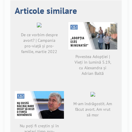
Articole similare
De ce vorbim despre
avort? | Campania
pro-viață și pro-
familie, martie 2022
Povestea Adopției |
Vieți în lumină 5.19,
cu Alexandra și
Adrian Baltă
M-am îndrăgostit. Am
făcut avort. Am vrut
să mor
Nu poți fi creștin și în
același timp pro-