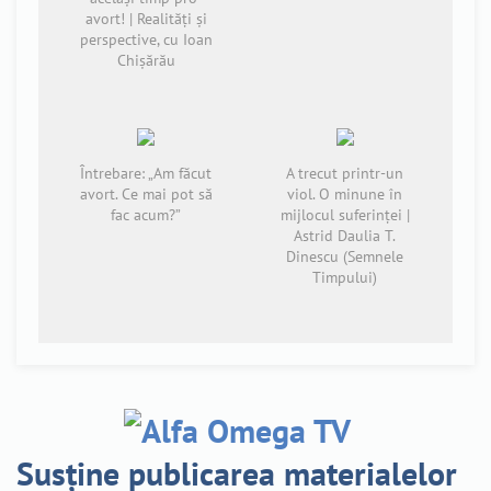
avort! | Realități și
perspective, cu Ioan
Chișărău
Întrebare: „Am făcut
A trecut printr-un
avort. Ce mai pot să
viol. O minune în
fac acum?”
mijlocul suferinţei |
Astrid Daulia T.
Dinescu (Semnele
Timpului)
Susține publicarea materialelor