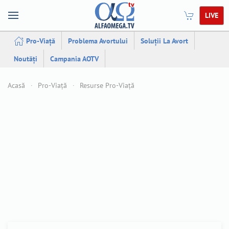
LIVE
Pro-Viață
Problema Avortului
Soluții La Avort
Noutăți
Campania AOTV
Acasă
Pro-Viață
Resurse Pro-Viață