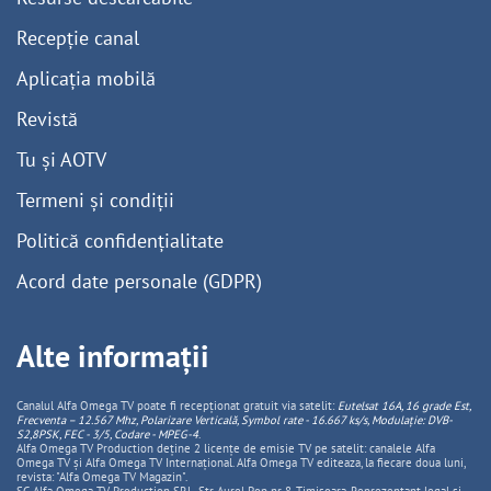
Recepție canal
Aplicația mobilă
Revistă
Tu și AOTV
Termeni și condiții
Politică confidențialitate
Acord date personale (GDPR)
Alte informații
Canalul Alfa Omega TV poate fi recepționat gratuit via satelit:
Eutelsat 16A, 16 grade Est,
Frecventa – 12.567 Mhz, Polarizare
Vertica
lă, Symbol rate - 16.667 ks/s, Modulație: DVB-
S2,8PSK, FEC - 3/5, Codare - MPEG-4
.
Alfa Omega TV Production deține 2 licențe de emisie TV pe satelit: canalele Alfa
Omega TV și Alfa Omega TV Internațional. Alfa Omega TV editeaza, la fiecare doua luni,
revista: "Alfa Omega TV Magazin".