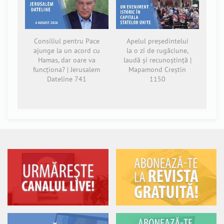
Consiliul pentru Pace
Apelul președintelui
ajunge la un acord cu
la o zi de rugăciune,
Hamas, dar oare va
laudă și recunoștință |
funcționa? | Jerusalem
Mapamond Creștin
Dateline 741
1150