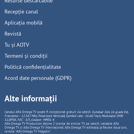
Resurse descărcabile
Recepție canal
Aplicația mobilă
Revistă
Tu și AOTV
Termeni și condiții
Politică confidențialitate
Acord date personale (GDPR)
Alte informații
Canalul Alfa Omega TV poate fi recepționat gratuit via satelit:
Eutelsat 16A, 16 grade Est,
Frecventa – 12.567 Mhz, Polarizare
Vertica
lă, Symbol rate - 16.667 ks/s, Modulație: DVB-
S2,8PSK, FEC - 3/5, Codare - MPEG-4
.
Alfa Omega TV Production deține 2 licențe de emisie TV pe satelit: canalele Alfa
Omega TV și Alfa Omega TV Internațional. Alfa Omega TV editeaza, la fiecare doua luni,
revista: "Alfa Omega TV Magazin".