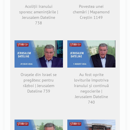
Acoliții Iranului
Povestea unei
sporesc amenințările |
chemări | Mapamond
Jerusalem Dateline
Creștin 1149
738
Orașele din Israel se
Au fost oprite
pregătesc pentru
loviturile împotriva
război | Jerusalem
Iranului și continuă
Dateline 739
negocierile |
Jerusalem Dateline
740