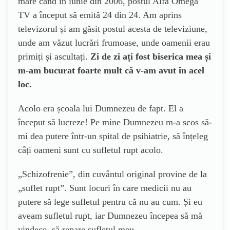
mare când în iunie din 2006, postul Alfa Omega
TV a început să emită 24 din 24. Am aprins
televizorul și am găsit postul acesta de televiziune,
unde am văzut lucrări frumoase, unde oamenii erau
primiți și ascultați.
Zi de zi ați fost biserica mea și
m-am bucurat foarte mult că v-am avut în acel
loc.
Acolo era școala lui Dumnezeu de fapt. El a
început să lucreze! Pe mine Dumnezeu m-a scos să-
mi dea putere într-un spital de psihiatrie, să înțeleg
câți oameni sunt cu sufletul rupt acolo.
„Schizofrenie”, din cuvântul original provine de la
„suflet rupt”. Sunt locuri în care medicii nu au
putere să lege sufletul pentru că nu au cum. Și eu
aveam sufletul rupt, iar Dumnezeu începea să mă
vindece, să repare sufletul meu.