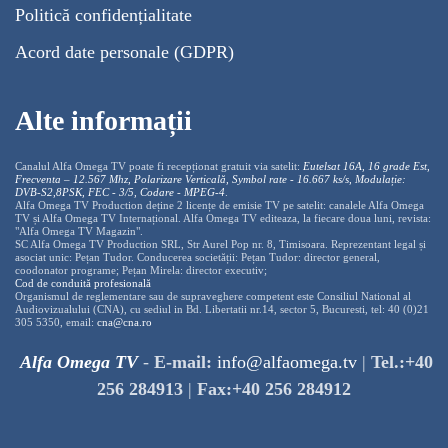
Politică confidențialitate
Acord date personale (GDPR)
Alte informații
Canalul Alfa Omega TV poate fi recepționat gratuit via satelit:
Eutelsat 16A, 16 grade Est,
Frecventa – 12.567 Mhz, Polarizare
Vertica
lă, Symbol rate - 16.667 ks/s, Modulație:
DVB-S2,8PSK, FEC - 3/5, Codare - MPEG-4
.
Alfa Omega TV Production deține 2 licențe de emisie TV pe satelit: canalele Alfa Omega
TV și Alfa Omega TV Internațional. Alfa Omega TV editeaza, la fiecare doua luni, revista:
"Alfa Omega TV Magazin".
SC Alfa Omega TV Production SRL, Str Aurel Pop nr. 8, Timisoara. Reprezentant legal și
asociat unic: Pețan Tudor. Conducerea societății: Pețan Tudor: director general,
coodonator programe; Pețan Mirela: director executiv;
Cod de conduită profesională
Organismul de reglementare sau de supraveghere competent este Consiliul National al
Audiovizualului (CNA), cu sediul in Bd. Libertatii nr.14, sector 5, Bucuresti, tel: 40 (0)21
305 5350, email:
cna@cna.ro
Alfa Omega TV
-
E-mail:
info@alfaomega.tv
|
Tel.:+40
256 284913
|
Fax:+40 256 284912