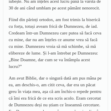
iubește. Nu am înțeles acest lucru până la vârsta de
30 de ani când umblam pe acest pământ nenorocit.
Fiind din părinți ortodox, am fost trimis la biserică
cu forța, totuși aveam frică de Dumnezeu, de iad.
Credeam într-un Dumnezeu care putea să facă ceva
cu mine, dar nu am înțeles ce anume vrea să facă
cu mine. Dumnezeu vroia să mă schimbe, să mă
elibereze de lume. Și l-am întrebat pe Dumnezeu:
„Bine Doamne, dar cum se va întâmpla acest
lucru?”
Am avut Biblie, dar o singură dată am pus mâna pe
ea, am deschis-o, am citit ceva, dar era un păcat
greu în viața mea, așa că am închis-o repede pentru
că îmi era frică de ce era scris acolo. Eram cercetat
de Dumnezeu deși nu știam ce înseamnă cercetare.