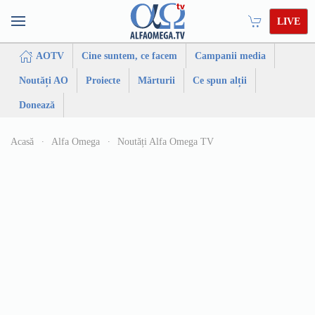
LIVE
AOTV
Cine suntem, ce facem
Campanii media
Noutăți AO
Proiecte
Mărturii
Ce spun alții
Donează
Acasă
Alfa Omega
Noutăți Alfa Omega TV