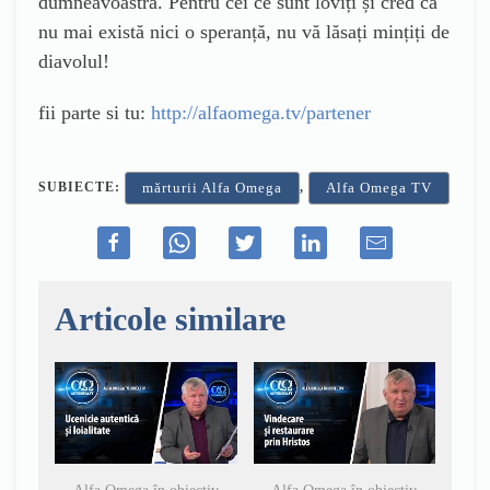
dumneavoastră. Pentru cei ce sunt loviți și cred că
nu mai există nici o speranță, nu vă lăsați mințiți de
diavolul!
fii parte si tu:
http://alfaomega.tv/partener
SUBIECTE:
,
mărturii Alfa Omega
Alfa Omega TV
Articole similare