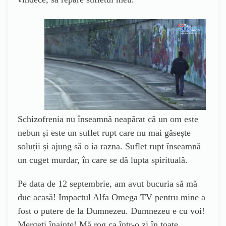
Schizofrenia nu înseamnă neapărat că un om este
nebun și este un suflet rupt care nu mai găsește
soluții și ajung să o ia razna. Suflet rupt înseamnă
un cuget murdar, în care se dă lupta spirituală.
Pe data de 12 septembrie, am avut bucuria să mă
duc acasă! Impactul Alfa Omega TV pentru mine a
fost o putere de la Dumnezeu. Dumnezeu e cu voi!
Mergeți înainte! Mă rog ca într-o zi în toate