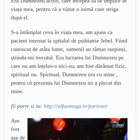
Era Dumnezeu acolo, care începea să se implice în
viața mea, pentru că a văzut o inimă care striga
după el.
S-a întâmplat ceva în viața mea, am ajuns ca
pacient internat la spitalul de psihiatrie Jebel. Fiind
cunoscut de atâta lume, oamenii au rămas surpinși,
știindu-mi trecutul. Era lucrarea lui Dumnezeu pe
care nu am înțeles-o nici eu, am fost dărâmat fizic,
spiritual nu. Spiritual, Dumnezeu era cu mine ,
pentru că prezența lui Dumnezeu nu a plecat din
mine.
fii parte si tu:
http://alfaomega.tv/partener
Am
fost
așa de