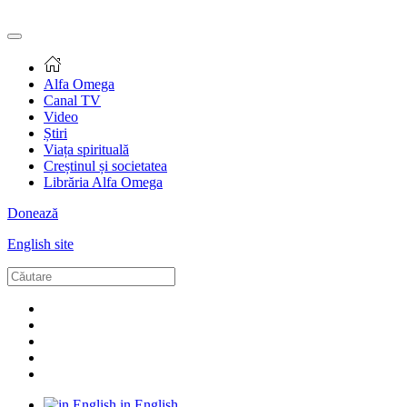
Alfa Omega
Canal TV
Video
Știri
Viața spirituală
Creștinul și societatea
Librăria Alfa Omega
Donează
English site
in English