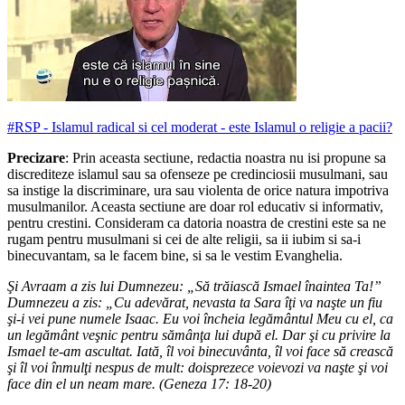
#RSP - Islamul radical si cel moderat - este Islamul o religie a pacii?
Precizare
: Prin aceasta sectiune, redactia noastra nu isi propune sa
discrediteze islamul sau sa ofenseze pe credinciosii musulmani, sau
sa instige la discriminare, ura sau violenta de orice natura impotriva
musulmanilor. Aceasta sectiune are doar rol educativ si informativ,
pentru crestini. Consideram ca datoria noastra de crestini este sa ne
rugam pentru musulmani si cei de alte religii, sa ii iubim si sa-i
binecuvantam, sa le facem bine, si sa le vestim Evanghelia.
Şi Avraam a zis lui Dumnezeu: „Să trăiască Ismael înaintea Ta!”
Dumnezeu a zis: „Cu adevărat, nevasta ta Sara îţi va naşte un fiu
şi-i vei pune numele Isaac. Eu voi încheia legământul Meu cu el, ca
un legământ veşnic pentru sămânţa lui după el. Dar şi cu privire la
Ismael te-am ascultat. Iată, îl voi binecuvânta, îl voi face să crească
şi îl voi înmulţi nespus de mult: doisprezece voievozi va naşte şi voi
face din el un neam mare. (Geneza 17: 18-20)