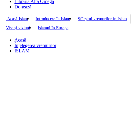
Librăria Alfa Omega
Donează
Acasă-Islam
Introducere în Islam
Sfârșitul vremurilor în Islam
Vise și viziuni
Islamul în Europa
Acasă
Înțelegerea vremurilor
ISLAM