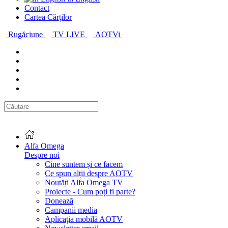
Contact
Cartea Cărților
Rugăciune
TV LIVE
AOTVi
Alfa Omega
Despre noi
Cine suntem și ce facem
Ce spun alții despre AOTV
Noutăți Alfa Omega TV
Proiecte - Cum poți fi parte?
Donează
Campanii media
Aplicația mobilă AOTV