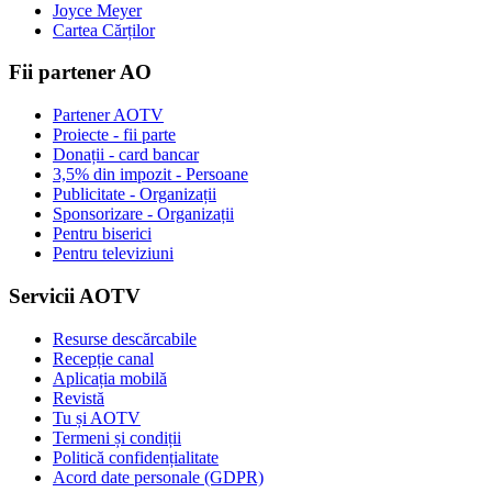
Joyce Meyer
Cartea Cărților
Fii partener AO
Partener AOTV
Proiecte - fii parte
Donații - card bancar
3,5% din impozit - Persoane
Publicitate - Organizații
Sponsorizare - Organizații
Pentru biserici
Pentru televiziuni
Servicii AOTV
Resurse descărcabile
Recepție canal
Aplicația mobilă
Revistă
Tu și AOTV
Termeni și condiții
Politică confidențialitate
Acord date personale (GDPR)