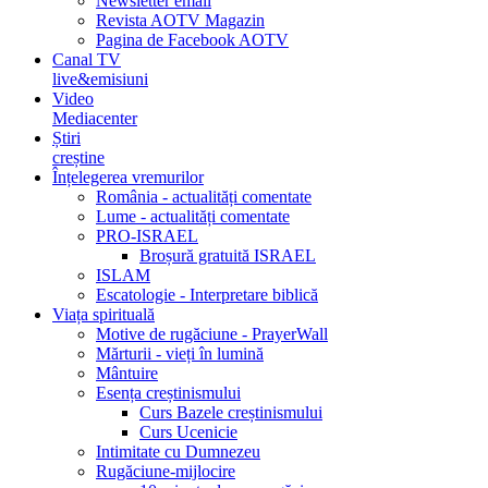
Newsletter email
Revista AOTV Magazin
Pagina de Facebook AOTV
Canal TV
live&emisiuni
Video
Mediacenter
Știri
creștine
Înțelegerea vremurilor
România - actualități comentate
Lume - actualități comentate
PRO-ISRAEL
Broșură gratuită ISRAEL
ISLAM
Escatologie - Interpretare biblică
Viața spirituală
Motive de rugăciune - PrayerWall
Mărturii - vieți în lumină
Mântuire
Esența creștinismului
Curs Bazele creștinismului
Curs Ucenicie
Intimitate cu Dumnezeu
Rugăciune-mijlocire