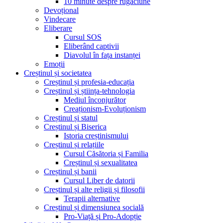
10 minute despre rugăciune
Devoțional
Vindecare
Eliberare
Cursul SOS
Eliberând captivii
Diavolul în fața instanței
Emoții
Creștinul și societatea
Creștinul și profesia-educația
Creștinul și știința-tehnologia
Mediul înconjurător
Creaționism-Evoluționism
Creștinul și statul
Creștinul și Biserica
Istoria creștinismului
Creștinul și relațiile
Cursul Căsătoria și Familia
Creștinul și sexualitatea
Creștinul și banii
Cursul Liber de datorii
Creștinul și alte religii și filosofii
Terapii alternative
Creștinul și dimensiunea socială
Pro-Viață și Pro-Adopție