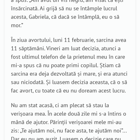
însărcinată. Ai grijă să nu se întâmple lucrul
acesta, Gabriela, că dacă se întâmplă, eu o să
mor.”
În ziua avortului, luni 11 februarie, sarcina avea
11 săptămâni. Vineri am luat decizia, atunci a
fost ultimul telefon de la prietenul meu în care
mi-a spus că nu poate primi copilul. Știam că
sarcina era deja dezvoltată și mare, și era atunci
sau niciodată. Și luasem decizia aceasta, că o să
fac avort, cu toate că eu nu doream acest lucru.
Nu am stat acasă, ci am plecat să stau la
verișoara mea. În acele două zile mi s-a întins o
mână de ajutor. Părinții verișoarei mele mi-au
zis: „Te ajutăm noi, nu face asta, te ajutăm noi”...
Dar eu nu am auzit. Luasem o decizie care nu