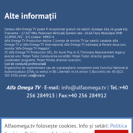
Alte informații
Canalul Alfa Omega TV poate fi recepționat gratuit via satelit:
Eutelsat 16A, 16 grade Est,
Frecventa – 12.567 Mhz, Polarizare
Vertica
lă, Symbol rate - 16.667 ks/s, Modulație: DVB-
S2,8PSK, FEC - 3/5, Codare - MPEG-4
.
Alfa Omega TV Production deține 2 licențe de emisie TV pe satelit: canalele Alfa
Omega TV și Alfa Omega TV Internațional. Alfa Omega TV editeaza, la fiecare doua luni,
revista: "Alfa Omega TV Magazin".
SC Alfa Omega TV Production SRL, Str Aurel Pop nr. 8, Timisoara. Reprezentant legal și
asociat unic: Pețan Tudor. Conducerea societății: Pețan Tudor: director general,
coodonator programe; Pețan Mirela: director executiv;
Cod de conduită profesională
Organismul de reglementare sau de supraveghere competent este Consiliul National al
Audiovizualului (CNA), cu sediul in Bd. Libertatii nr.14, sector 5, Bucuresti, tel: 40 (0)21
305 5350, email:
cna@cna.ro
Alfa Omega TV
-
E-mail:
info@alfaomega.tv
|
Tel.:+40
256 284913
|
Fax:+40 256 284912
Alfaomega.tv folosește cookies. Info și setări:
Politica