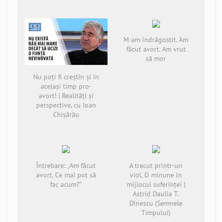
M-am îndrăgostit. Am
făcut avort. Am vrut
să mor
Nu poți fi creștin și în
același timp pro-
avort! | Realități și
perspective, cu Ioan
Chișărău
Întrebare: „Am făcut
A trecut printr-un
avort. Ce mai pot să
viol. O minune în
fac acum?”
mijlocul suferinţei |
Astrid Daulia T.
Dinescu (Semnele
Timpului)