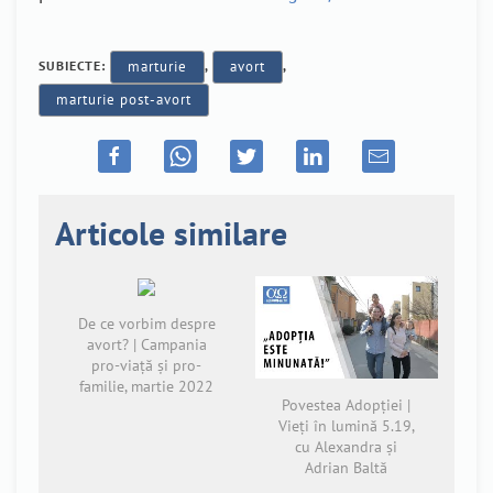
SUBIECTE:
marturie
,
avort
,
marturie post-avort
Articole similare
De ce vorbim despre
avort? | Campania
pro-viață și pro-
familie, martie 2022
Povestea Adopției |
Vieți în lumină 5.19,
cu Alexandra și
Adrian Baltă