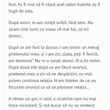
fost. Aș fi vrut să fi văzut acel salon înainte, aș fi
fugit de asta.
După avort, m-am simțit oribil, fără sens. Nu
știam cine sunt, ce vreau să mai fac, ce-mi
doresc...
După ce am fost la doctor, i-am trimis un mesaj
prietenului meu, și i-am zis: „Gata, poți fi fericit,
am terminat”. Nu m-a sunat atunci. N-a zis nimic.
După două zile după ce am făcut avortul,
prietenul meu a zis să ne despărțim, nu mai
putem continua relația. N-am înțeles de ce, eu
făcusem avortul ca să se păstreze relația...
A rămas un gol, o rană, o cicatrice care nu mai
trece niciodată. Și mă bucur că nu se vindecă