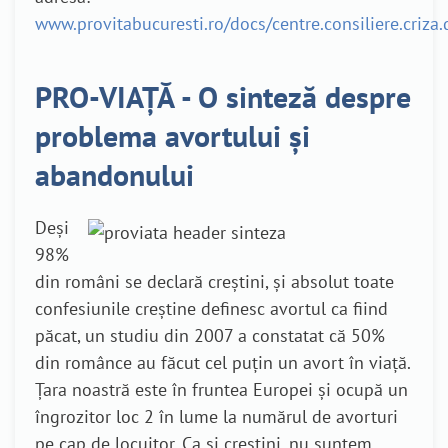
www.provitabucuresti.ro/docs/centre.consiliere.criza.
PRO-VIAȚĂ - O sinteză despre
problema avortului și
abandonului
Deși
98%
din români se declară creștini, și absolut toate
confesiunile creștine definesc avortul ca fiind
păcat, un studiu din 2007 a constatat că 50%
din românce au făcut cel puțin un avort în viață.
Țara noastră este în fruntea Europei și ocupă un
îngrozitor loc 2 în lume la numărul de avorturi
pe cap de locuitor. Ca și creștini, nu suntem