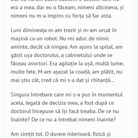
era a mea, dar eu o făceam, nimeni altcineva, și
nimeni nu m-a impins cu forța să fac asta.
Luni dimineața m-am trezit și m-am urcat în
mașină ca un robot. Nu-mi aduc de nimic
aminte, decât că ningea. Am ajuns la spital, am
găsit ușa doctorului, a cabinetului unde se
făceau avorturi. Era agitație la ușă, multă lume,
multe fete. M-am așezat la coadă, am plătit, nu
mai știu cât, cred că mi s-a dat și chitanță...
Singura întrebare care mi s-a pus în momentul
acela, legată de decizia mea, a fost după ce
doctorul începuse să își facă treaba. De ce nu
înainte? De ce nu a întrebat nimeni înainte?
Am simțit tot. O durere interioară, fizică și