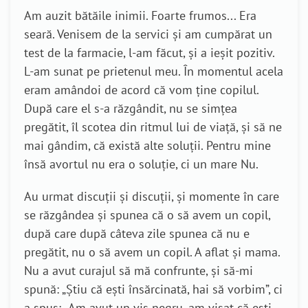
Am auzit bătăile inimii. Foarte frumos... Era
seară. Venisem de la servici și am cumpărat un
test de la farmacie, l-am făcut, și a ieșit pozitiv.
L-am sunat pe prietenul meu. În momentul acela
eram amândoi de acord că vom ține copilul.
După care el s-a răzgândit, nu se simțea
pregătit, îl scotea din ritmul lui de viață, și să ne
mai gândim, că există alte soluții. Pentru mine
însă avortul nu era o soluție, ci un mare Nu.
Au urmat discuții și discuții, și momente în care
se răzgândea și spunea că o să avem un copil,
după care după câteva zile spunea că nu e
pregătit, nu o să avem un copil. A aflat și mama.
Nu a avut curajul să mă confrunte, și să-mi
spună: „Știu că ești însărcinată, hai să vorbim”, ci
a spus: „Am avut un vis negru, am visat că ești