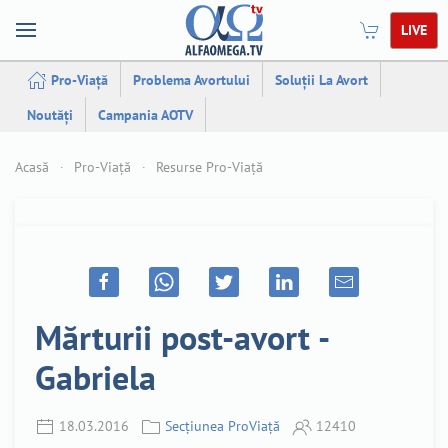
LIVE
Pro-Viață
Problema Avortului
Soluții La Avort
Noutăți
Campania AOTV
Acasă
Pro-Viață
Resurse Pro-Viață
Mărturii post-avort -
Gabriela
18.03.2016
Secțiunea ProViață
12410