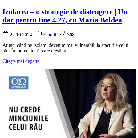
Izolarea – o strategie de distrugere | Un
dar pentru tine 4.27, cu Maria Boldea
22.10.2024
Emoții
368
Atunci când ne izolăm, devenim mai vulnerabili la atacurile celui
rău. În momentul în care creștinul...
Citește mai departe