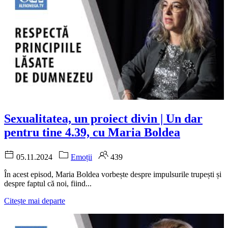
Sexualitatea, un proiect divin | Un dar
pentru tine 4.39, cu Maria Boldea
05.11.2024
Emoții
439
În acest episod, Maria Boldea vorbește despre impulsurile trupești și
despre faptul că noi, fiind...
Citește mai departe