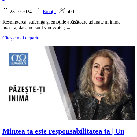
28.10.2024
Emoții
500
Respingerea, suferința și emoțiile apăsătoare adunate în inima
noastră, dacă nu sunt vindecate și...
Citește mai departe
Mintea ta este responsabilitatea ta | Un