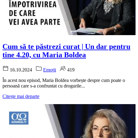
Cum să te păstrezi curat | Un dar pentru
tine 4.20, cu Maria Boldea
16.10.2024
Emoții
419
În acest nou episod, Maria Boldea vorbește despre cum poate o
persoană care s-a confruntat cu drogurile...
Citește mai departe