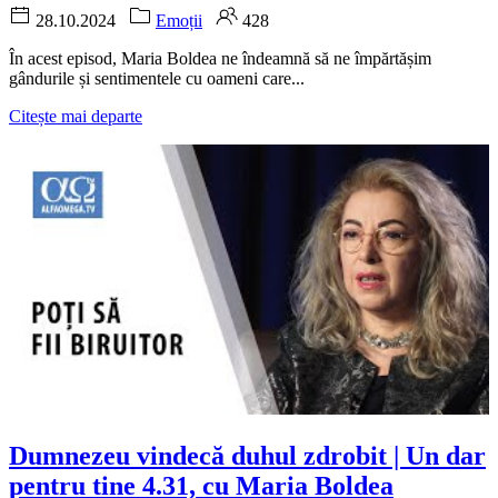
28.10.2024
Emoții
428
În acest episod, Maria Boldea ne îndeamnă să ne împărtășim
gândurile și sentimentele cu oameni care...
Citește mai departe
Dumnezeu vindecă duhul zdrobit | Un dar
pentru tine 4.31, cu Maria Boldea