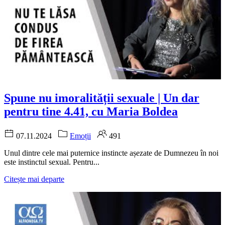
Spune nu imoralității sexuale | Un dar
pentru tine 4.41, cu Maria Boldea
07.11.2024
Emoții
491
Unul dintre cele mai puternice instincte așezate de Dumnezeu în noi
este instinctul sexual. Pentru...
Citește mai departe