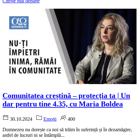
Citește mai departe
Comunitatea creștină – protecția ta | Un
dar pentru tine 4.35, cu Maria Boldea
30.10.2024
Emoții
400
Dumnezeu nu dorește ca noi să trăim în suferință și în dezamăgire,
astfel de lucruri ni se întâmplă...