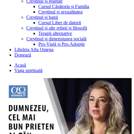
Creștinul și relațiile
Cursul Căsătoria și Familia
Creștinul și sexualitatea
Creștinul și banii
Cursul Liber de datorii
Creștinul și alte religii și filosofii
Terapii alternative
Creștinul și dimensiunea socială
Pro-Viață și Pro-Adopție
Librăria Alfa Omega
Donează
Acasă
Viața spirituală