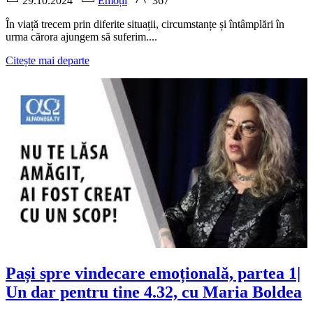
29.10.2024
Emoții
367
În viață trecem prin diferite situații, circumstanțe și întâmplări în
urma cărora ajungem să suferim....
Citește mai departe
Pași spre vindecare emoțională, partea 1|
Un dar pentru tine 4.32, cu Maria Boldea