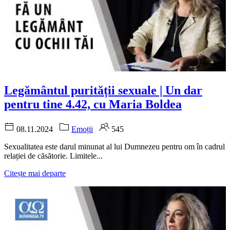
Legământul purității sexuale | Un dar
pentru tine 4.42, cu Maria Boldea
08.11.2024
Emoții
545
Sexualitatea este darul minunat al lui Dumnezeu pentru om în cadrul
relației de căsătorie. Limitele...
Citește mai departe