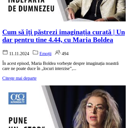
Cum să îți păstrezi imaginația curată | Un
dar pentru tine 4.44, cu Maria Boldea
11.11.2024
Emoții
494
În acest episod, Maria Boldea vorbește despre imaginația noastră
care ne poate duce în „locuri interzise”,...
Citește mai departe