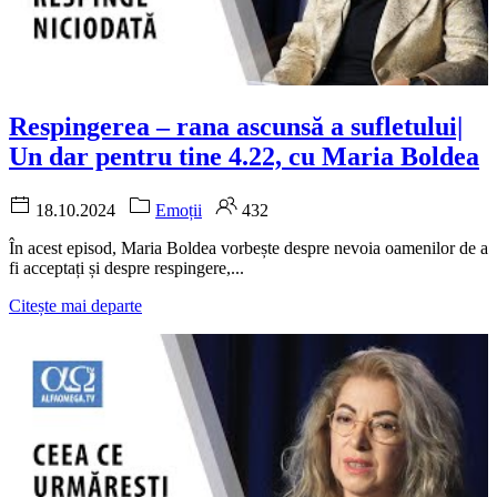
Respingerea – rana ascunsă a sufletului|
Un dar pentru tine 4.22, cu Maria Boldea
18.10.2024
Emoții
432
În acest episod, Maria Boldea vorbește despre nevoia oamenilor de a
fi acceptați și despre respingere,...
Citește mai departe