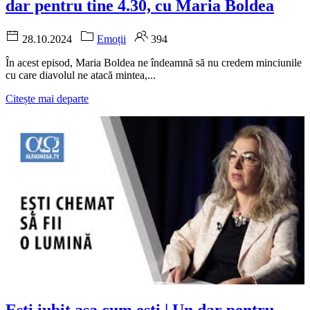
dar pentru tine 4.30, cu Maria Boldea
28.10.2024
Emoții
394
În acest episod, Maria Boldea ne îndeamnă să nu credem minciunile
cu care diavolul ne atacă mintea,...
Citește mai departe
Ești iubit așa cum ești | Un dar pentru