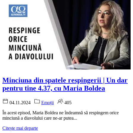
Minciuna din spatele respingerii | Un dar
pentru tine 4.37, cu Maria Boldea
04.11.2024
Emoții
405
În acest episod, Maria Boldea ne îndeamnă să respingem orice
minciună a diavolului care ne-ar putea...
Citește mai departe