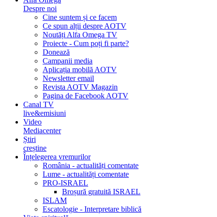
Despre noi
Cine suntem și ce facem
Ce spun alții despre AOTV
Noutăți Alfa Omega TV
Proiecte - Cum poți fi parte?
Donează
Campanii media
Aplicația mobilă AOTV
Newsletter email
Revista AOTV Magazin
Pagina de Facebook AOTV
Canal TV
live&emisiuni
Video
Mediacenter
Știri
creștine
Înțelegerea vremurilor
România - actualități comentate
Lume - actualități comentate
PRO-ISRAEL
Broșură gratuită ISRAEL
ISLAM
Escatologie - Interpretare biblică