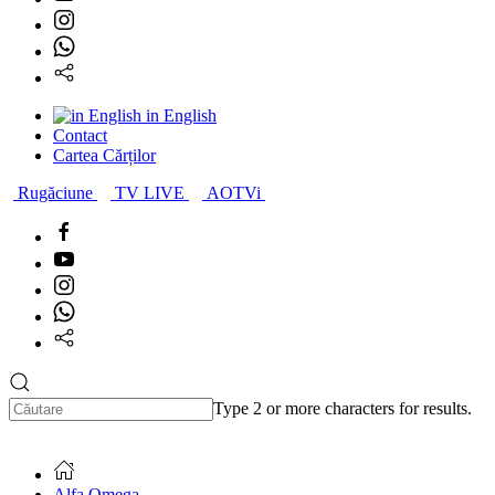
in English
Contact
Cartea Cărților
Rugăciune
TV LIVE
AOTVi
Type 2 or more characters for results.
Alfa Omega