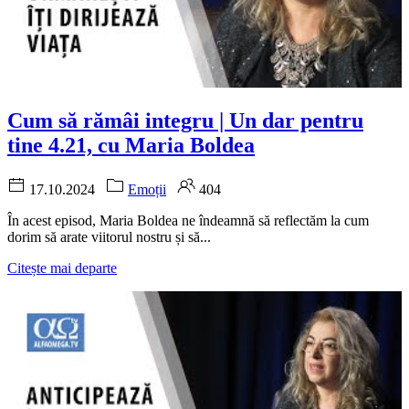
Cum să rămâi integru | Un dar pentru
tine 4.21, cu Maria Boldea
17.10.2024
Emoții
404
În acest episod, Maria Boldea ne îndeamnă să reflectăm la cum
dorim să arate viitorul nostru și să...
Citește mai departe