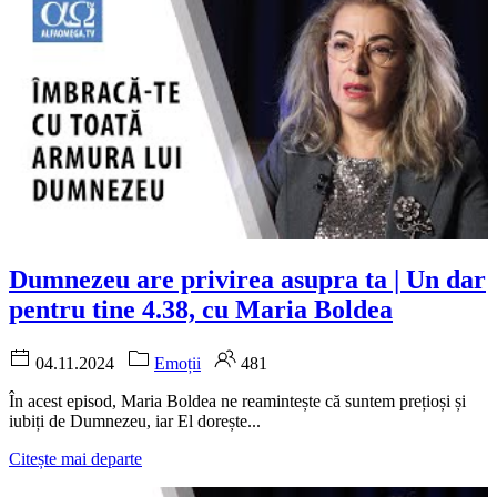
Dumnezeu are privirea asupra ta | Un dar
pentru tine 4.38, cu Maria Boldea
04.11.2024
Emoții
481
În acest episod, Maria Boldea ne reamintește că suntem prețioși și
iubiți de Dumnezeu, iar El dorește...
Citește mai departe