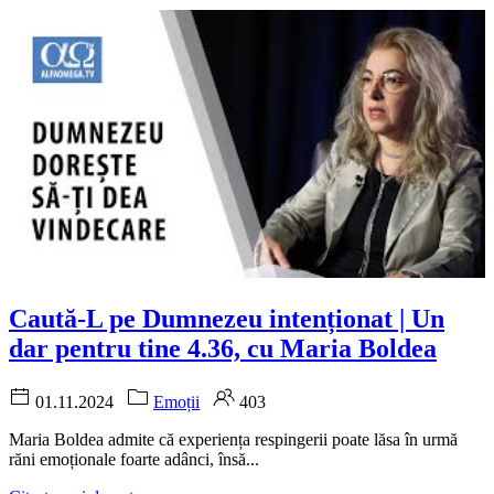
Caută-L pe Dumnezeu intenționat | Un
dar pentru tine 4.36, cu Maria Boldea
01.11.2024
Emoții
403
Maria Boldea admite că experiența respingerii poate lăsa în urmă
răni emoționale foarte adânci, însă...