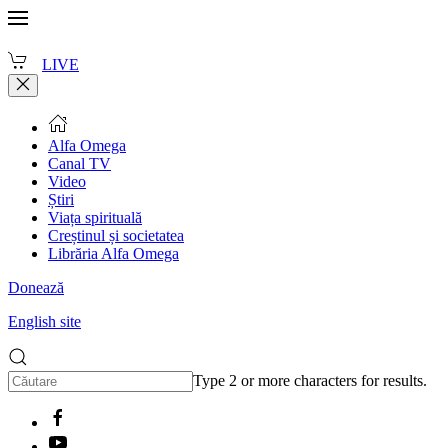
LIVE
Alfa Omega
Canal TV
Video
Știri
Viața spirituală
Creștinul și societatea
Librăria Alfa Omega
Donează
English site
Type 2 or more characters for results.