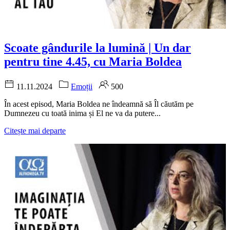
Scoate gândurile la lumină | Un dar
pentru tine 4.45, cu Maria Boldea
11.11.2024
Emoții
500
În acest episod, Maria Boldea ne îndeamnă să Îl căutăm pe
Dumnezeu cu toată inima și El ne va da putere...
Citește mai departe