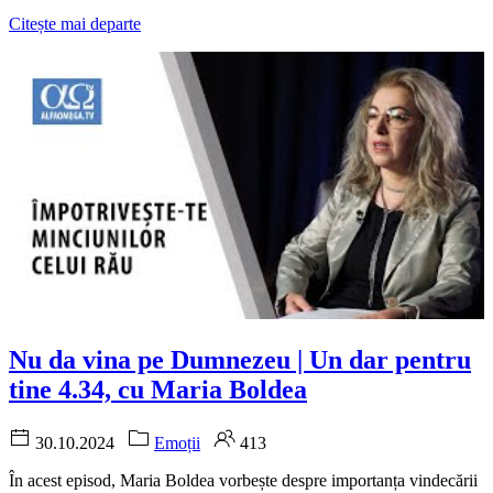
Citește mai departe
Nu da vina pe Dumnezeu | Un dar pentru
tine 4.34, cu Maria Boldea
30.10.2024
Emoții
413
În acest episod, Maria Boldea vorbește despre importanța vindecării