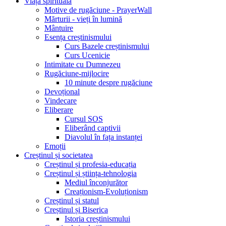
Viața spirituală
Motive de rugăciune - PrayerWall
Mărturii - vieți în lumină
Mântuire
Esența creștinismului
Curs Bazele creștinismului
Curs Ucenicie
Intimitate cu Dumnezeu
Rugăciune-mijlocire
10 minute despre rugăciune
Devoțional
Vindecare
Eliberare
Cursul SOS
Eliberând captivii
Diavolul în fața instanței
Emoții
Creștinul și societatea
Creștinul și profesia-educația
Creștinul și știința-tehnologia
Mediul înconjurător
Creaționism-Evoluționism
Creștinul și statul
Creștinul și Biserica
Istoria creștinismului