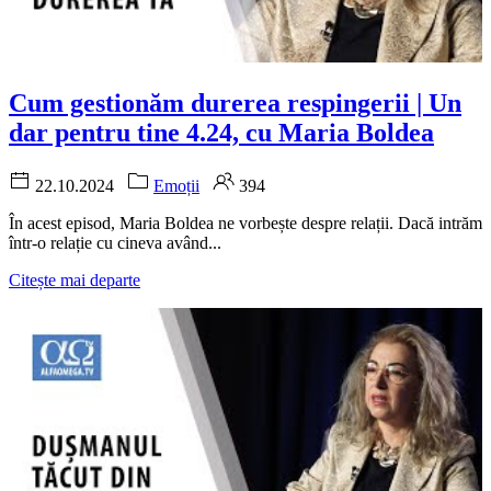
Cum gestionăm durerea respingerii | Un
dar pentru tine 4.24, cu Maria Boldea
22.10.2024
Emoții
394
În acest episod, Maria Boldea ne vorbește despre relații. Dacă intrăm
într-o relație cu cineva având...
Citește mai departe